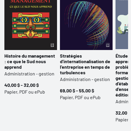
Histoire du management
Stratégies
Études 
: ce que le Sud nous
d’internationalisation de
apprent
apprend
l’entreprise en temps de
problèm
turbulences
format
Administration - gestion
gestion
Administration - gestion
d’établ
40,00 $ - 32,00 $
d’ense
69,00 $ - 55,00 $
Papier, PDF ou ePub
édition
Papier, PDF ou ePub
Adminis
32,00 $
Papier,