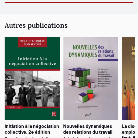
Autres publications
Initiation à la négociation
Nouvelles dynamiques
La disc
collective. 2e édition
des relations du travail
emploi
faut-il