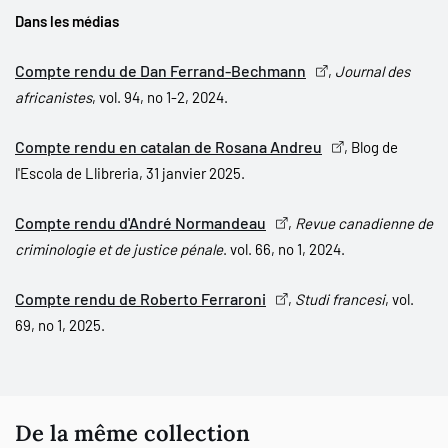
romans qui figurent dans cette étude, cela les conduit plus ou
Dans les médias
moins délibérément à mener un véritable travail de réflexion
sociologique. Littérature critique – certains diront même de
Compte rendu de Dan Ferrand-Bechmann
,
Journal des
dénonciation –, cette littérature policière est donc un passage
africanistes
, vol. 94, no 1-2, 2024.
obligé pour qui veut comprendre ce que deviennent les sociétés
africaines.
Compte rendu en catalan de Rosana Andreu
, Blog de
l'Escola de Llibreria, 31 janvier 2025.
Compte rendu d'André Normandeau
,
Revue canadienne de
criminologie et de justice pénale
. vol. 66, no 1, 2024.
Compte rendu de Roberto Ferraroni
,
Studi francesi
, vol.
69, no 1, 2025
.
De la même collection