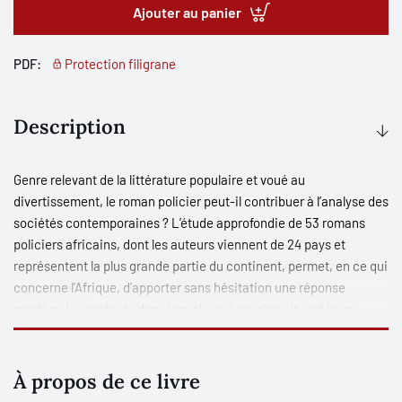
Ajouter au panier
PDF:
Protection filigrane
Description
Genre relevant de la littérature populaire et voué au
divertissement, le roman policier peut-il contribuer à l’analyse des
sociétés contemporaines ? L’étude approfondie de 53 romans
policiers africains, dont les auteurs viennent de 24 pays et
représentent la plus grande partie du continent, permet, en ce qui
concerne l’Afrique, d’apporter sans hésitation une réponse
positive. Le contexte dans lequel ces écrivains situent leurs
fictions romanesques est en effet celui de l’Afrique
contemporaine qui fait face à de multiples problèmes : la trahison
des politiques, l’affrontement de la tradition et de la modernité,
À propos de ce livre
entre autres. Comme le montrent les larges extraits de leurs