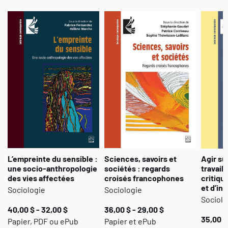
L’empreinte du sensible :
Sciences, savoirs et
Agir su
une socio-anthropologie
sociétés : regards
travail 
des vies affectées
croisés francophones
critiqu
et d’in
Sociologie
Sociologie
Sociolo
40,00 $ - 32,00 $
36,00 $ - 29,00 $
35,00 $
Papier, PDF ou ePub
Papier et ePub