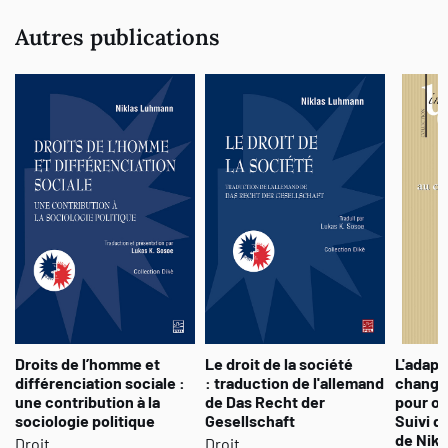
Autres publications
Droits de l’homme et
Le droit de la société
L'adapt
différenciation sociale :
: traduction de l'allemand
change
une contribution à la
de Das Recht der
pour ouv
sociologie politique
Gesellschaft
Suivi d
de Nik
Droit
Droit