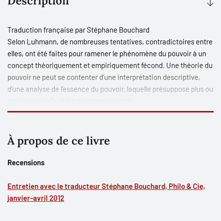
Description
Traduction française par
Stéphane Bouchard
Selon Luhmann, de nombreuses tentatives, contradictoires entre
elles, ont été faites pour ramener le phénomène du pouvoir à un
concept théoriquement et empiriquement fécond. Une théorie du
pouvoir ne peut se contenter d’une interprétation descriptive,
d’une analyse de l’essence du pouvoir, laquelle présuppose plus ou
moins ce qu’elle obtient comme résultat.
Dans cet ouvrage, d’abord paru dans sa première édition en 1975,
Luhmann se propose plutôt de porter le regard « sur une
référence systémique macrosociologique particulière,
À propos de ce livre
notamment celle du système global de la société ». C’est à ce
niveau qu’il étudiera la fonction des diverses formations du
Recensions
pouvoir, le traitant comme un média de communication
symboliquement généralisé. Les analyses du pouvoir contenues
Entretien avec le traducteur Stéphane Bouchard, Philo & Cie,
dans cet ouvrage se situent donc dans le contexte d’une théorie
janvier-avril 2012
globale de la sociét
é.