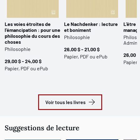
Les voies étroites de
Le Nachdenker : lecture
L’être 
l’émancipation : pour une
et boniment
manag
philosophie du cours des
Philosophie
Philoso
choses
Adminis
Philosophie
26,00 $ - 21,00 $
26,00 $
Papier, PDF ou ePub
29,00 $ - 24,00 $
Papier,
Papier, PDF ou ePub
Voir tous les livres
Suggestions de lecture