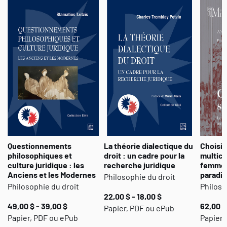
Questionnements
La théorie dialectique du
Choisir
philosophiques et
droit : un cadre pour la
multicu
culture juridique : les
recherche juridique
femmes
Anciens et les Modernes
paradig
Philosophie du droit
Philosophie du droit
Philoso
22,00 $ - 18,00 $
49,00 $ - 39,00 $
62,00 $
Papier, PDF ou ePub
Papier, PDF ou ePub
Papier,