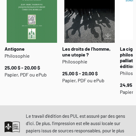
Antigone
Les droits de l’homme,
La cigo
une utopie ?
philoso
Philosophie
palliati
Philosophie
édition
25,00 $ - 20,00 $
Philoso
25,00 $ - 20,00 $
Papier, PDF ou ePub
Papier, PDF ou ePub
24,95 $
Papier 
Le travail d'édition des PUL est assuré par des gens
d'ici. De plus, l'impression est elle aussi locale sur
papiers issus de sources responsables, pour le plus