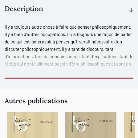
Description
Il y a toujours autre chose à faire que penser philosophiquement.
Il y a bien d’autres occupations. Il y a toujours une façon de parler
de ce qui est, sans avoir à penser qu’il serait nécessaire d’en
discuter philosophiquement. Il y a tant de discours, tant
d’informations, tant de connaissances, tant d’explications, tant de
récits qui n’ont nullement besoin d’être philosophiques et dont on
se satisfait avec de bonnes raisons. Dans cette situation, qui est
celle du public en général, la pensée philosophique se cantonne à
une place seconde. Seconde par rapport à toutes les expertises
qui la devancent. Seconde parce qu’il lui est désormais difficile
Autres publications
de revendiquer pour elle un accès privilégié à ce qu’elle disait être
premier, initial, fondamental, ou transcendantal. Il ne s’agit pas
d’en finir avec la pensée philosophique mais de la poursuivre à
partir de cette position seconde. Ce ne peut pas être sans
incidence sur la forme avec laquelle elle doit se présenter ni sur
les motifs qu’elle est encore en mesure d’écouter, comme le fait