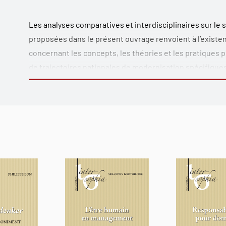
Les analyses comparatives et interdisciplinaires sur le 
proposées dans le présent ouvrage renvoient à l’existe
concernant les concepts, les théories et les pratiques p
de trajectoires nationales de modernisation spécifiques
historique des services publics. Ces derniers occupent a
politique et le système global de régulation socio-économ
évident que des notions comme « service public », « Das
sont pas des concepts au contenu préétabli, clair et défini
historiquement variables en fonction de, délibérations e
déroulent sur fonds de rapport de forces entre acteurs 
thématisant la genèse historique du concept de service 
politiques des réformes en cours au niveau national et 
nécessaire débat sur cet élément essentiel de l’organi