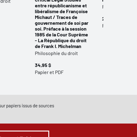
droit
entre républicanisme et
Philosophie du d
libéralisme de Françoise
Michaut / Traces de
24,95 $
gouvernement de soi par
Papier et PDF
soi. Préface à la session
1985 de la Cour Suprême
- La République du droit
de Frank I. Michelman
Philosophie du droit
34,95 $
Papier et PDF
e sur papiers issus de sources