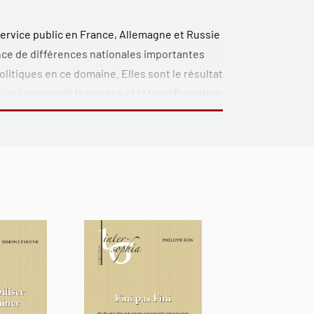
service public en France, Allemagne et Russie
nce de différences nationales importantes
olitiques en ce domaine. Elles sont le résultat
, qui marquent la genèse et la transformation
insi des positions différentes dans la culture
ique dans les trois Etats. En outre, il est
einsvorsorge », ou « service universel » ne
tif, mais qu’il s’agit de notions
t de controverses politico-juridiques qui se
sociaux. En proposant à la fois des études
public et des analyses sur les enjeux
communautaire, ce livre contribue au
sation économique et sociale en Europe
.