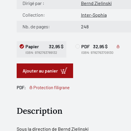
Dirigé par :
Bernd Zielinski
Collection:
Inter-Sophia
Nb. de pages:
248
Papier
32,95 $
PDF
32,95 $
ISBN: 9782763789132
ISBN: 9782763709130
Ajouter au panier
PDF:
Protection filigrane
Description
Sous la direction de
Bernd Zielinski