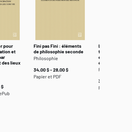
r pour
Fini pas Fini : éléments
L’énergie, une p
ation et
de philosophie seconde
touche philosop
par
essai sur la dé
Philosophie
 des lieux
énergétique
Philosophie
34,00 $ - 28,00 $
Papier et PDF
30,00 $
 $
Papier et PDF
 ePub