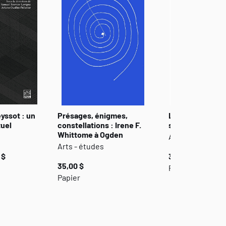
eyssot : un
Présages, énigmes,
L’Encyclopédie 
tuel
constellations : Irene F.
singulier
Whittome à Ogden
Arts - études
Arts - études
 $
34,95 $
35,00 $
Papier
Papier