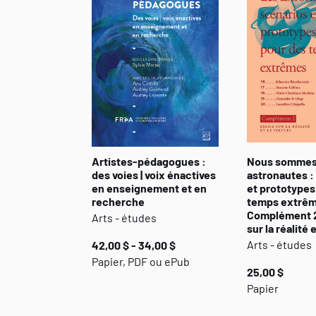
Artistes-pédagogues :
Nous sommes
des voies | voix énactives
astronautes :
en enseignement et en
et prototypes
recherche
temps extrêm
Complément 2
Arts - études
sur la réalité e
Arts - études
42,00 $ - 34,00 $
Papier, PDF ou ePub
25,00 $
Papier