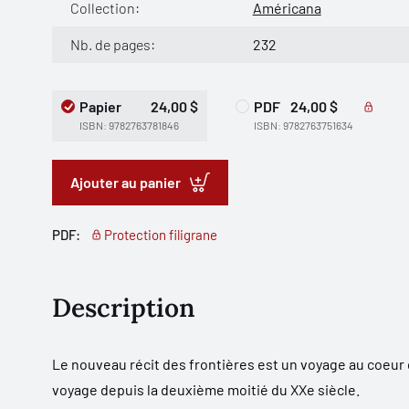
Collection:
Américana
Nb. de pages:
232
Papier
24,00 $
PDF
24,00 $
ISBN: 9782763781846
ISBN: 9782763751634
Ajouter au panier
PDF:
Protection filigrane
Description
Le nouveau récit des frontières
est un voyage au coeur d
voyage depuis la deuxième moitié du XXe siècle.