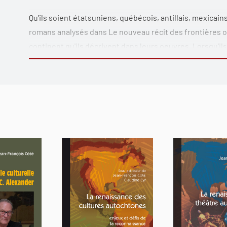
Qu'ils soient étatsuniens, québécois, antillais, mexicain
romans analysés dans
Le nouveau récit des frontières
o
continent qu'ils décrivent dans leurs oeuvres. Lorsqu'ils 
sphère de l'autre et recréent en quelque sorte un nouve
en réinventant ses frontières.
Les analyses regroupées ici ont été faites à partir d'un
récits de voyages provenant des quatre coins des Amér
voyage devient récit de frontières et décrivent les nouv
contexte. Elles convient le lecteur à explorer les fronti
multiples, porteurs de cultures en mouvement.