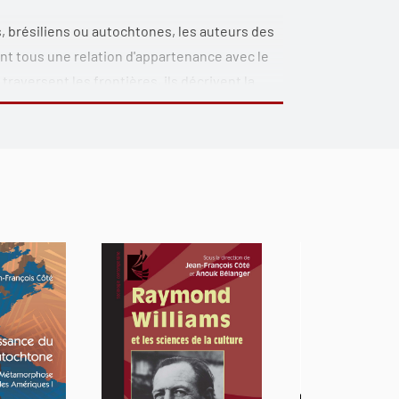
s, brésiliens ou autochtones, les auteurs des
nt tous une relation d'appartenance avec le
traversent les frontières, ils décrivent la
au territoire, en pénétrant, en déplaçant et
 corpus de romans issus de ces auteurs de
iques. Elles montrent comment le récit de
eaux territoires qui se profilent dans ce
ères de l'Amérique à partir de parcours