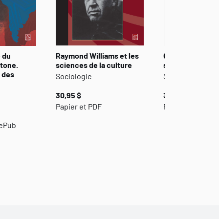
 du
Raymond Williams et les
Georg Simmel et
tone.
sciences de la culture
sciences de la c
 des
Sociologie
Sociologie
30,95 $
34,95 $
Papier et PDF
Papier et PDF
 ePub