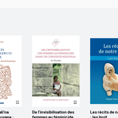
li’na
De l’invisibilisation des
Les récits de n
Guyane :
femmes au féminicide
: les Inuit