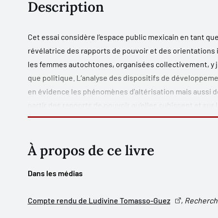
Description
Cet essai considère l’espace public mexicain en tant qu
révélatrice des rapports de pouvoir et des orientations
les femmes autochtones, organisées collectivement, y 
que politique. L’analyse des dispositifs de développeme
en évidence les phénomènes d’altérisation mais aussi d
partir des rapports de pouvoir qu’elles subissent et sur l
L’espace politique féminin autochtone, quant à lui, est
entrent en compétition; parmi eux, le corporatisme et l
de l’intervention des femmes autochtones dans l’espace 
À propos de ce livre
l’exclusion ethnique, la classe sociale et la citoyenneté.
identités sociales, sexuelles, culturelles et ethniques – 
Dans les médias
processus de légitimation sociale et politique de grou
Compte rendu de Ludivine Tomasso-Guez
,
Recherch