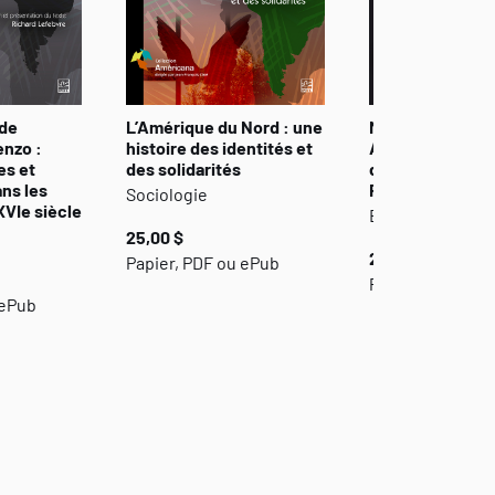
 de
L’Amérique du Nord : une
Martinique, Gua
enzo :
histoire des identités et
Amériques. Des
es et
des solidarités
du gouffre et de
ans les
Relation
Sociologie
VIe siècle
Études littérair
25,00 $
25,00 $
Papier, PDF ou ePub
Papier, PDF ou 
 ePub