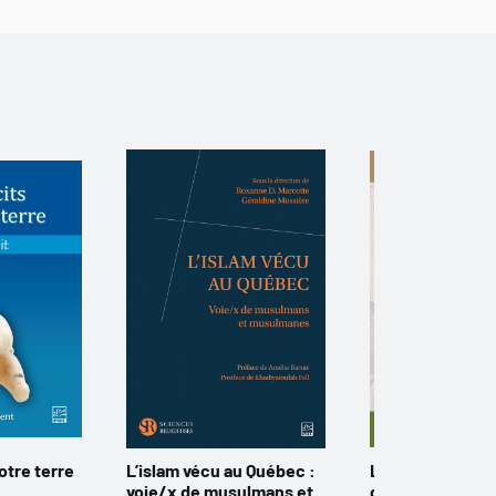
otre terre
L’islam vécu au Québec :
Le Catalogue ra
voie/x de musulmans et
conte populaire