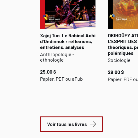
Xajoj Tun. Le Rabinal Achi
OKIHOÜEY AT
d'Ondinnok : réflexions,
L’ESPRIT DES 
entretiens, analyses
théoriques, p
polémiques
Anthropologie -
ethnologie
Sociologie
25,00 $
29,00 $
Papier, PDF ou ePub
Papier, PDF o
Voir tous les livres