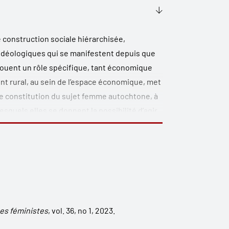
e construction sociale hiérarchisée,
 idéologiques qui se manifestent depuis que
jouent un rôle spécifique, tant économique
nt rural, au sein de l’espace économique, met
e constitution du sujet
femme autochtone
, à
esquels elles se donnent la possibilité d’agir.
 un espace pluriel où de nouveaux imaginaires
a résistance rebelle zapatiste. Rendre compte
public nécessite d’articuler le genre avec
 Dès lors, ce texte met en évidence les
et leurs transformations –, ainsi que les
pes sociaux émergents.
es féministes
, vol. 36, no 1, 2023.