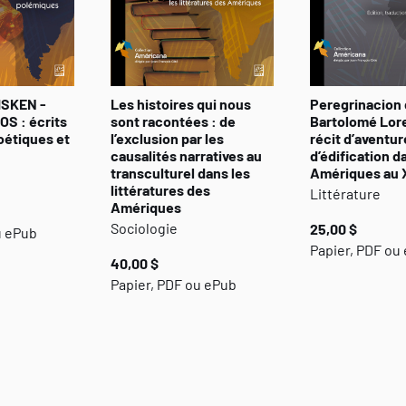
ISKEN -
Les histoires qui nous
Peregrinacion
OS : écrits
sont racontées : de
Bartolomé Lor
oétiques et
l’exclusion par les
récit d’aventur
causalités narratives au
d’édification d
transculturel dans les
Amériques au X
littératures des
Littérature
Amériques
Sociologie
25,00 $
u ePub
Papier, PDF ou
40,00 $
Papier, PDF ou ePub