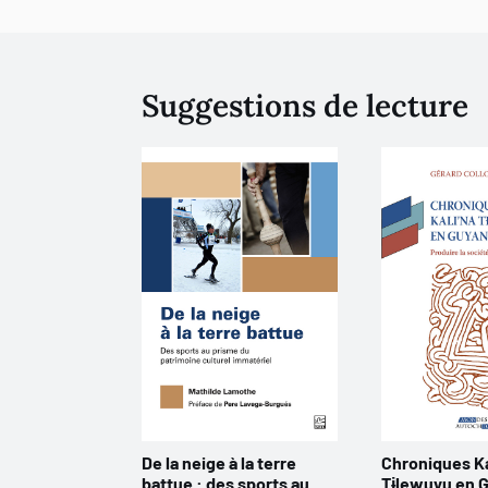
Suggestions de lecture
De la neige à la terre
Chroniques Ka
battue : des sports au
Tɨlewuyu en 