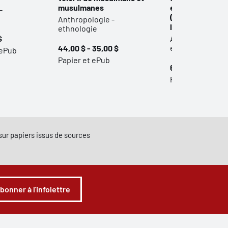
musulmanes
en Amérique du
-
(Canada et États
Anthropologie -
les contes d’an
ethnologie
$
Anthropologie -
ethnologie
44,00 $ - 35,00 $
 ePub
Papier et ePub
65,00 $ - 52,00 
Papier, PDF ou 
e sur papiers issus de sources
abonner à l'infolettre