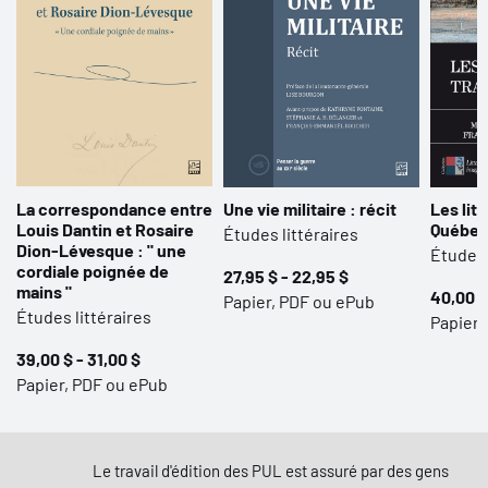
La correspondance entre
Une vie militaire : récit
Les lit
Louis Dantin et Rosaire
Québe
Études littéraires
Dion-Lévesque : " une
Études 
cordiale poignée de
27,95 $ - 22,95 $
mains "
40,00 $
Papier, PDF ou ePub
Études littéraires
Papier,
39,00 $ - 31,00 $
Papier, PDF ou ePub
Le travail d'édition des PUL est assuré par des gens