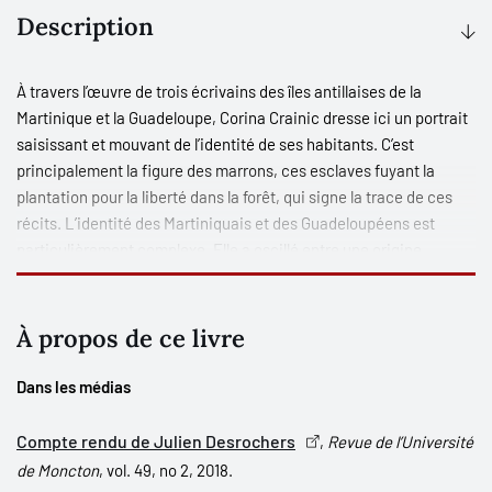
Description
À travers l’œuvre de trois écrivains des îles antillaises de la
Martinique et la Guadeloupe, Corina Crainic dresse ici un portrait
saisissant et mouvant de l’identité de ses habitants. C’est
principalement la figure des marrons, ces esclaves fuyant la
plantation pour la liberté dans la forêt, qui signe la trace de ces
récits. L’identité des Martiniquais et des Guadeloupéens est
particulièrement complexe. Elle a oscillé entre une origine
africaine dont l’expérience coloniale a oblitéré la filiation, une
intégration à la France d’outre-mer jamais complètement
consentie, et une insertion socioéconomique sur un territoire qui
À propos de ce livre
suinte encore la douleur de l’esclavage.
Dans les médias
S’éloignant des figures de la négritude, comme de celles de la
créolité, le marron, le seul véritable héros antillais décrit dans ces
Compte rendu de Julien Desrochers
,
Revue de l’Université
travaux d’écrivains récents, s’ouvre sur l’américanité. Une
de Moncton
, vol. 49, no 2, 2018.
américanité qui prend ses distances face à l’appartenance et au