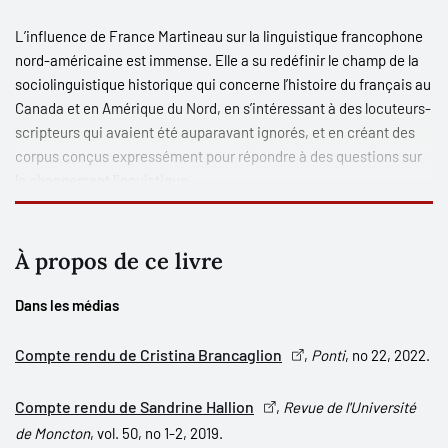
L’influence de France Martineau sur la linguistique francophone
nord-américaine est immense. Elle a su redéfinir le champ de la
sociolinguistique historique qui concerne l’histoire du français au
Canada et en Amérique du Nord, en s’intéressant à des locuteurs-
scripteurs qui avaient été auparavant ignorés, et en créant des
corpus conçus expressément pour répondre à des questions sur
le changement linguistique.
Ce livre contient dix contributions mettant de l’avant le thème de
la place de l’individu en sociolinguistique, renouant ainsi avec la
À propos de ce livre
préoccupation de France Martineau de replacer les trajectoires
de vie et les parcours individuels dans la recherche sur la langue.
Dans les médias
Chacun des contributeurs offre, en hommage à la grande
chercheuse qu’est France Martineau, une étude consacrée à la
Compte rendu de Cristina Brancaglion
,
Ponti
, no 22, 2022.
variation du français et inspirée par les avancées théoriques et
empiriques que le domaine a connues grâce à l’influence de
Compte rendu de Sandrine Hallion
,
Revue de l'Université
France.
de Moncton
, vol. 50, no 1-2, 2019.