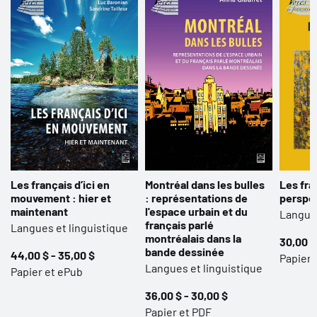
Les français d’ici en
Montréal dans les bulles
Les fra
mouvement : hier et
: représentations de
perspe
maintenant
l'espace urbain et du
Langues
français parlé
Langues et linguistique
montréalais dans la
30,00 $
bande dessinée
44,00 $ - 35,00 $
Papier 
Langues et linguistique
Papier et ePub
36,00 $ - 30,00 $
Papier et PDF