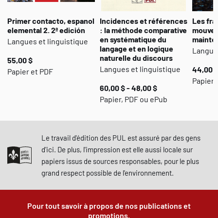
Primer contacto, espanol
Incidences et références
Les fra
elemental 2. 2ª edición
: la méthode comparative
mouveme
en systématique du
mainte
Langues et linguistique
langage et en logique
Langues
naturelle du discours
55,00 $
Langues et linguistique
44,00 $
Papier et PDF
Papier 
60,00 $ - 48,00 $
Papier, PDF ou ePub
Le travail d'édition des PUL est assuré par des gens
d'ici. De plus, l'impression est elle aussi locale sur
papiers issus de sources responsables, pour le plus
grand respect possible de l'environnement.
Pour tout savoir à propos de nos publications et
promotions.