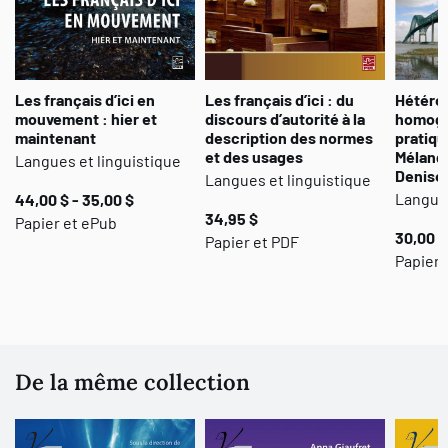
Les français d’ici en
Les français d’ici : du
Hétéro
mouvement : hier et
discours d’autorité à la
homogé
maintenant
description des normes
pratiqu
et des usages
Mélange
Langues et linguistique
Denise
Langues et linguistique
Langues
44,00 $ - 35,00 $
34,95 $
Papier et ePub
30,00 $
Papier et PDF
Papier 
De la même collection