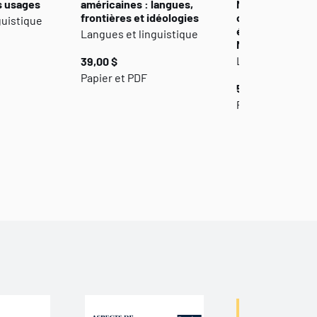
s usages
américaines : langues,
Morin, charpent
frontières et idéologies
canadien-frança
guistique
établi par Franc
Langues et linguistique
Martineau
Langues et ling
39,00 $
Papier et PDF
50,00 $
Papier et PDF