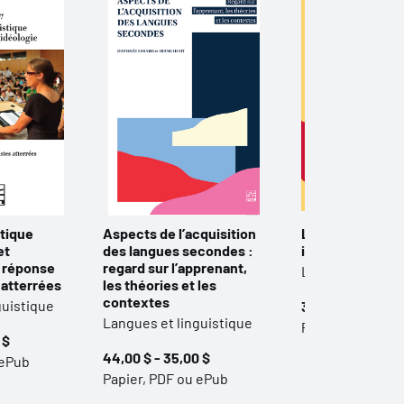
stique
Aspects de l’acquisition
La phonétique :
et
des langues secondes :
introduction
e réponse
regard sur l’apprenant,
Langues et ling
 atterrées
les théories et les
contextes
guistique
39,00 $ - 31,00 $
Langues et linguistique
Papier et PDF
 $
44,00 $ - 35,00 $
 ePub
Papier, PDF ou ePub