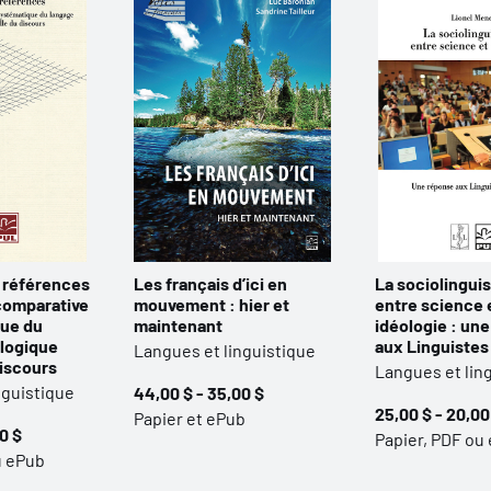
 références
Les français d’ici en
La sociolingui
comparative
mouvement : hier et
entre science 
que du
maintenant
idéologie : un
 logique
aux Linguistes
Langues et linguistique
discours
Langues et lin
nguistique
44,00 $ - 35,00 $
25,00 $ - 20,00
Papier et ePub
0 $
Papier, PDF ou
u ePub