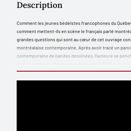
Description
Comment les jeunes bédéistes francophones du Québec r
comment mettent-ils en scène le français parlé montréal
grandes questions qui sont au cœur de cet ouvrage con
montréalaise contemporaine. Après avoir tracé un pano
contemporaine de bandes dessinées, l’auteure se pench
jeunes auteures et auteurs publiés après 2010. Les anal
l’avant par les bédéistes pour représenter les divers es
particularités – lexicales, syntaxiques et néographiques
mettre dans la bouche de leurs personnages.