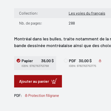
Collection:
Les voies du français
Nb. de pages:
288
Montréal dans les bulles, traite notamment de la 
bande dessinée montréalaise ainsi que des choix l
Papier
36,00 $
PDF
30,00 $
ISBN: 9782763753768
ISBN: 9782763753775
Ajouter au panier
PDF:
Protection filigrane