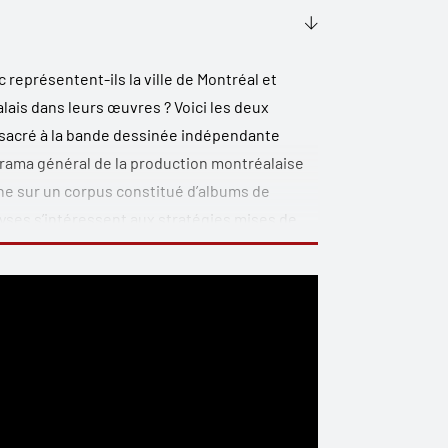
eprésentent-ils la ville de Montréal et
ais dans leurs œuvres ? Voici les deux
sacré à la bande dessinée indépendante
rama général de la production montréalaise
e sur un corpus constitué d’albums de
yses s’intéressent aux stratégies mises de
paces urbains montréalais ainsi qu’aux
 – de la langue que ces auteurs choisissent de