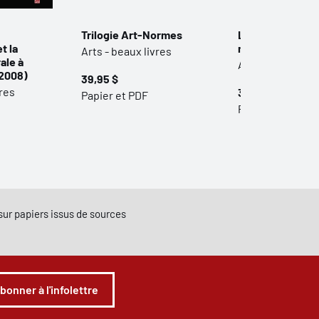
Trilogie Art-Normes
Les Violons du R
t la
mesure d’un rêv
Arts - beaux livres
ale à
Arts - beaux livr
2008)
39,95 $
vres
39,95 $
Papier et PDF
Papier
e sur papiers issus de sources
abonner à l'infolettre