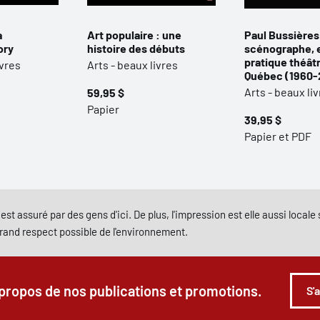
a
Art populaire : une
Paul Bussières
ory
histoire des débuts
scénographe, e
pratique théâtr
ivres
Arts - beaux livres
Québec (1960-
Arts - beaux li
59,95 $
Papier
39,95 $
Papier et PDF
est assuré par des gens d'ici. De plus, l'impression est elle aussi local
grand respect possible de l'environnement.
 propos de nos publications et promotions.
S'