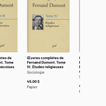
ètes de
Œuvres complètes de
Oeuvres complè
t. Tome
Fernand Dumont. Tome
Fernand Dumont.
ébécoises
IV: Études religieuses
Philosophie et 
de la culture II
Sociologie
Sociologie
45,00 $
45,00 $
Papier
Papier