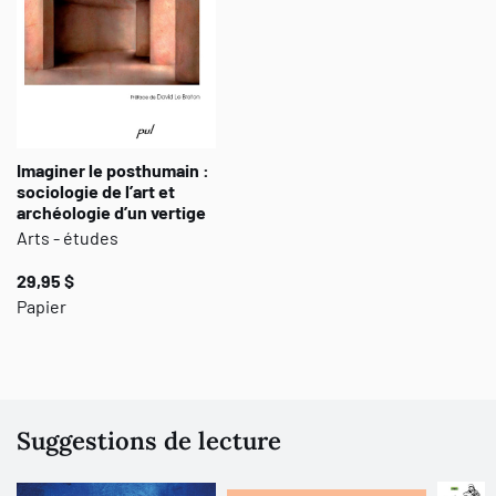
voulu jouer le jeu, débarquer sur son île déserte et n’utiliser, pour
penser sa pratique, que sa bibliothèque et son propre langage.
Imaginer le posthumain :
sociologie de l’art et
archéologie d’un vertige
Arts - études
29,95 $
Papier
Suggestions de lecture