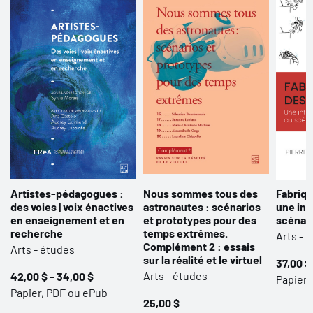
Artistes-pédagogues :
Nous sommes tous des
Fabriqu
des voies | voix énactives
astronautes : scénarios
une int
en enseignement et en
et prototypes pour des
scénari
recherche
temps extrêmes.
Arts - 
Complément 2 : essais
Arts - études
sur la réalité et le virtuel
37,00 $
Arts - études
42,00 $ - 34,00 $
Papier,
Papier, PDF ou ePub
25,00 $