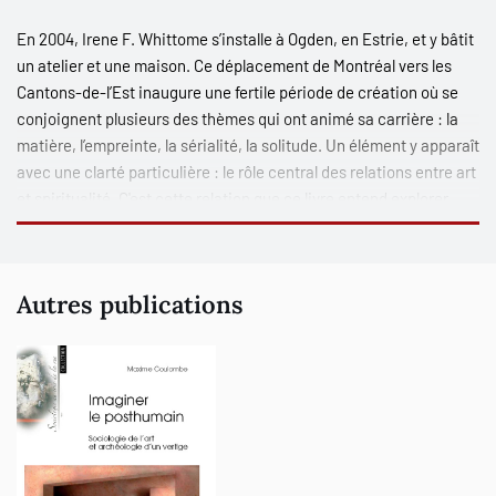
En 2004, Irene F. Whittome s’installe à Ogden, en Estrie, et y bâtit
un atelier et une maison. Ce déplacement de Montréal vers les
Cantons-de-l’Est inaugure une fertile période de création où se
conjoignent plusieurs des thèmes qui ont animé sa carrière : la
matière, l’empreinte, la sérialité, la solitude. Un élément y apparaît
avec une clarté particulière : le rôle central des relations entre art
et spiritualité. C'est cette relation que ce livre entend explorer,
comblant ainsi un manque. En effet, aucune des nombreuses
publications s'étant intéressées à l'artiste n'ont souligné la place
de l'ésotérisme dans sa création et sa vie. Au cœur d’Ogden,
Autres publications
étrange île déserte, la bibliothèque de Whittome brosse un
portrait de ses questionnements et de ses recherches. Elle
autorise l’approche des œuvres et de la spiritualité de l’artiste par
le biais de ses propres références.
Pour donner vie à la création d’Irene F. Whittome, nous avons