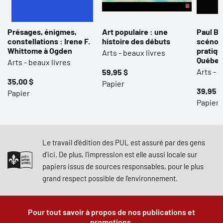
Présages, énigmes,
Art populaire : une
Paul Bu
constellations : Irene F.
histoire des débuts
scénogr
Whittome à Ogden
pratiqu
Arts - beaux livres
Québec
Arts - beaux livres
Arts - 
59,95 $
35,00 $
Papier
39,95 $
Papier
Papier 
Le travail d'édition des PUL est assuré par des gens
d'ici. De plus, l'impression est elle aussi locale sur
papiers issus de sources responsables, pour le plus
grand respect possible de l'environnement.
Pour tout savoir à propos de nos publications et
promotions.