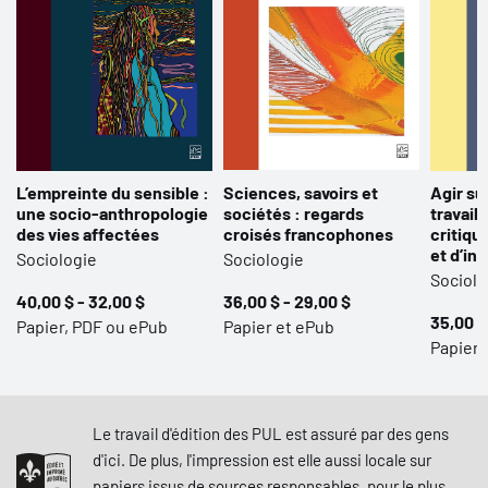
des termes dumontiens et un index onomastique général
accompagnent le cinquième volume.
Avant-propos (extraits)
Le comité d’édition
L’empreinte du sensible :
Sciences, savoirs et
Agir su
une socio-anthropologie
sociétés : regards
travail 
des vies affectées
croisés francophones
critiqu
et d’in
Sociologie
Sociologie
Sociolo
40,00 $ - 32,00 $
36,00 $ - 29,00 $
35,00 $
Papier, PDF ou ePub
Papier et ePub
Papier,
Le travail d'édition des PUL est assuré par des gens
d'ici. De plus, l'impression est elle aussi locale sur
papiers issus de sources responsables, pour le plus