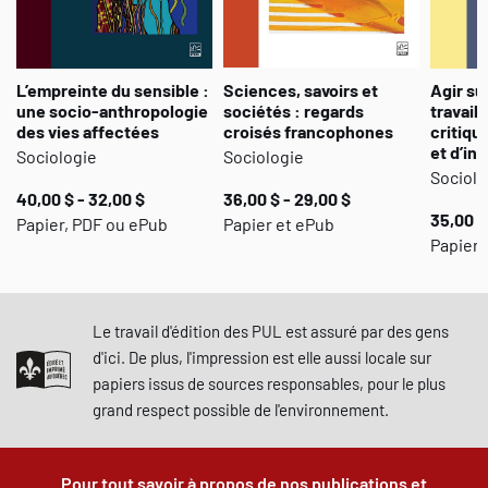
L’empreinte du sensible :
Sciences, savoirs et
Agir su
une socio-anthropologie
sociétés : regards
travail 
des vies affectées
croisés francophones
critiqu
et d’in
Sociologie
Sociologie
Sociolo
40,00 $ - 32,00 $
36,00 $ - 29,00 $
35,00 $
Papier, PDF ou ePub
Papier et ePub
Papier,
Le travail d'édition des PUL est assuré par des gens
d'ici. De plus, l'impression est elle aussi locale sur
papiers issus de sources responsables, pour le plus
grand respect possible de l'environnement.
Pour tout savoir à propos de nos publications et