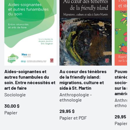
Aides-soignantes et
Au coeur des ténèbres
Pouvoir
autres funambules du
de la friendly island:
stéréot
soin. Entre nécessités et
migrations, culture et
socio-
art de faire
sida à St. Martin
sur la 
améric
Sociologie
Anthropologie -
ethnologie
Anthrop
ethnol
30,00 $
29,95 $
Papier
29,95 $
Papier et PDF
Papier 