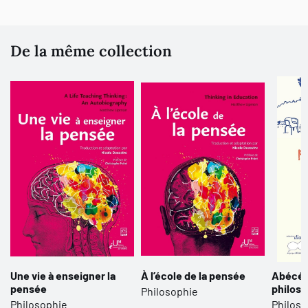
De la même collection
Une vie à enseigner la
À l’école de la pensée
Abécéda
pensée
philoso
Philosophie
Philosophie
Philoso