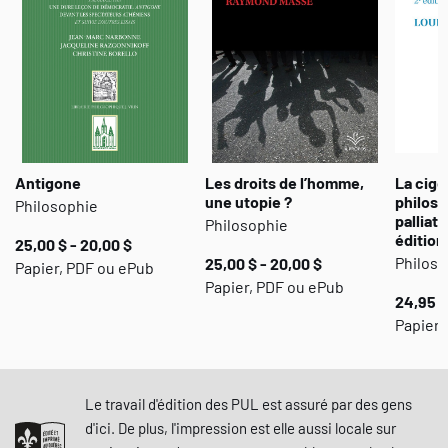
Antigone
Les droits de l’homme,
La cigo
une utopie ?
philoso
Philosophie
palliati
Philosophie
édition
25,00 $ - 20,00 $
Philoso
25,00 $ - 20,00 $
Papier, PDF ou ePub
Papier, PDF ou ePub
24,95 $
Papier 
Le travail d'édition des PUL est assuré par des gens
d'ici. De plus, l'impression est elle aussi locale sur