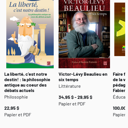
propose ce livre. Sans faire de nos enfants de petits rois, il
semble bien qu’ils aient des choses importantes à nous dire sur le
futur qui les attend. Des enseignants en ont d’ailleurs fait
l’expérience.
La liberté, c'est notre
Victor-Lévy Beaulieu en
Faire f
destin! : la philosophie
six temps
de la vi
antique au coeur des
pédago
Littérature
débats actuels
Fabienn
Philosophie
Éducat
34,95 $ - 29,95 $
Papier et PDF
22,95 $
100,00 
Papier et PDF
Papier