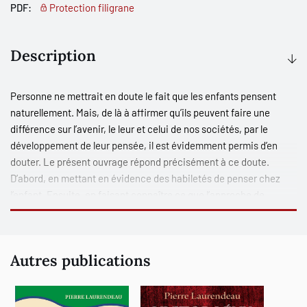
PDF:
Protection filigrane
Description
Personne ne mettrait en doute le fait que les enfants pensent
naturellement. Mais, de là à affirmer qu’ils peuvent faire une
différence sur l’avenir, le leur et celui de nos sociétés, par le
développement de leur pensée, il est évidemment permis d’en
douter. Le présent ouvrage répond précisément à ce doute.
D’abord, en mettant en évidence des habiletés de penser chez
l’enfant. Ensuite, en faisant connaître ce que l’approche de
philosophie pour enfants
de Matthew Lipman, utilisée dans
plusieurs dizaines de pays, a proposé et ce qu’il en est résulté.
Finalement, en présentant l’application qui a été faite de cette
Autres publications
approche dans un programme de prévention de la violence et des
résultats qui en ont découlé.
C’est un voyage dans l’univers des enfants qui pensent que vous