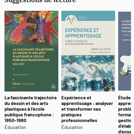
La fascinante trajectoire
Expérience et
Études 
du dessin et des arts
apprentissage : analyser
apprent
plastiques à l’école
et transformer ses
problèm
publique francophone :
pratiques
format
1850-1980
professionnelles
gestion
d’établ
Éducation
Éducation
d’ense