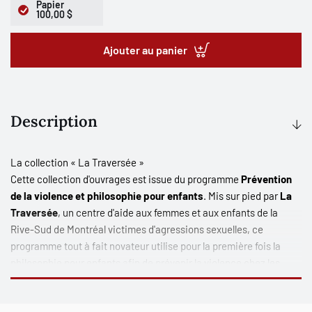
Papier
100,00 $
Ajouter au panier
Description
La collection « La Traversée »
Cette collection d'ouvrages est issue du programme
Prévention
de la violence et philosophie pour enfants
. Mis sur pied par
La
Traversée
, un centre d'aide aux femmes et aux enfants de la
Rive-Sud de Montréal victimes d'agressions sexuelles, ce
programme tout à fait novateur utilise pour la première fois la
philosophie pour enfants afin de prévenir la violence chez les
jeunes du primaire. Le programme Prévention de la violence et
philosophie pour enfants vise à faire réfléchir les enfants sur les