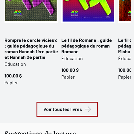
Rompre le cercle vicieux
Le fil de Romane : guide
Le fil 
: guide pédagogique du
pédagogique du roman
pédago
roman Hannah 1ère partie
Romane
Misha
et Hannah 2e partie
Éducation
Éducat
Éducation
100,00 $
100,00 
100,00 $
Papier
Papier
Papier
Voir tous les livres
Suggestions de lecture