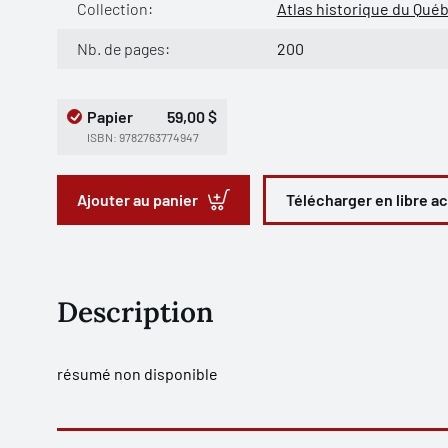
Collection:
Atlas historique du Qué
Nb. de pages:
200
Papier
59,00 $
ISBN: 9782763774947
Ajouter au panier
Télécharger en libre a
Description
résumé non disponible