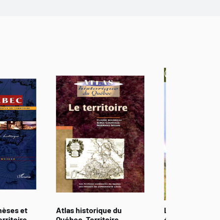
nèses et
Atlas historique du
Le coût du sol.
rritoire
Québec. Territoire
études de géog