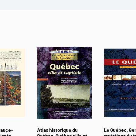
eauce-
Atlas historique du
Le Québec. Ge
iante
Québec. Québec ville et
mutations du te