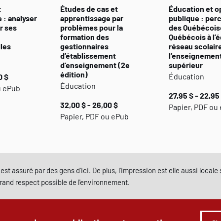
t
Études de cas et
Éducation et o
 : analyser
apprentissage par
publique : per
r ses
problèmes pour la
des Québécois
formation des
Québécois à l’
les
gestionnaires
réseau scolaire
d’établissement
l’enseignemen
d’enseignement (2e
supérieur
édition)
Éducation
0 $
Éducation
u ePub
27,95 $ - 22,95
32,00 $ - 26,00 $
Papier, PDF ou
Papier, PDF ou ePub
est assuré par des gens d'ici. De plus, l'impression est elle aussi local
grand respect possible de l'environnement.