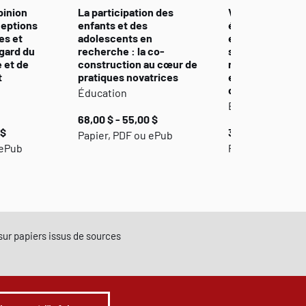
pinion
La participation des
Vers une gouve
ceptions
enfants et des
éducative d’exc
es et
adolescents en
en Afrique
égard du
recherche : la co-
subsaharienne :
 et de
construction au cœur de
répondre de fa
t
pratiques novatrices
efficace aux be
d’amélioration
Éducation
Éducation
68,00 $ - 55,00 $
 $
35,00 $ - 28,00 
Papier, PDF ou ePub
 ePub
Papier et PDF
e sur papiers issus de sources