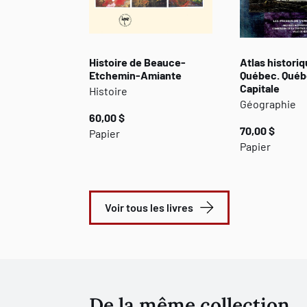
Histoire de Beauce-
Atlas histori
Etchemin-Amiante
Québec. Québe
Capitale
Histoire
Géographie
60,00 $
70,00 $
Papier
Papier
Voir tous les livres
De la même collection