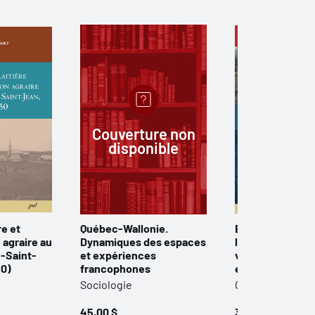
Couverture non
disponible
re et
Québec-Wallonie.
Entre Empire et
 agraire au
Dynamiques des espaces
les représentati
-Saint-
et expériences
ville de Québec 
50)
francophones
environs (1760-
Sociologie
Géographie
45,00 $
35,00 $