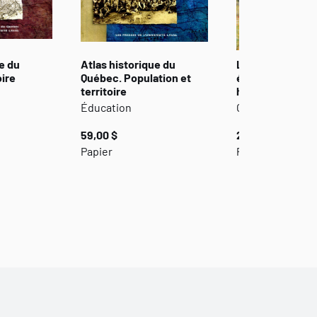
e du
Atlas historique du
Le coût du sol.
oire
Québec. Population et
études de géog
territoire
historique
Éducation
Géographie
59,00 $
25,00 $
Papier
Papier