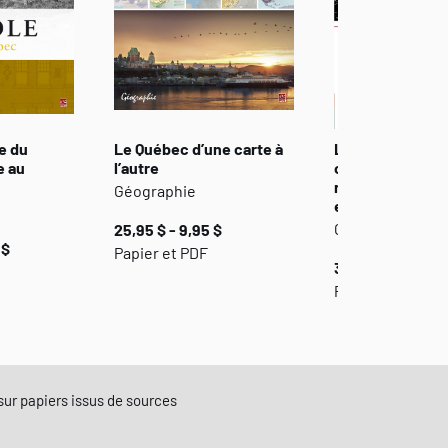
e du
Le Québec d’une carte à
Le patrimoine d
e au
l’autre
communautés
religieuses : e
Géographie
et approches
Géographie
25,95 $ - 9,95 $
 $
Papier et PDF
35,00 $
Papier et PDF
e sur papiers issus de sources