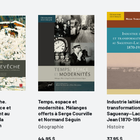
he.
Temps, espace et
Industrie laitiè
ce et
modernités. Mélanges
transformation
t au
offerts à Serge Courville
Saguenay—Lac
la
et Normand Séguin
Jean (1870-19
n
Géographie
Histoire
44,95 $
37,95 $