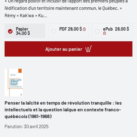
« Un regard positif et inclusif de l’apport des premiers peuples à
l’édification d’un territoire maintenant commun, le Québec. »
Rémy « Kak’wa » Ku...
Papier
PDF
28,00 $
ePub
28,00 $
34,00 $
Ajouter au panier
Penser la laïcité en temps de révolution tranquille : les
intellectuels et la question laïque en contexte franco-
québécois (1961-1968)
Parution: 30 avril 2025