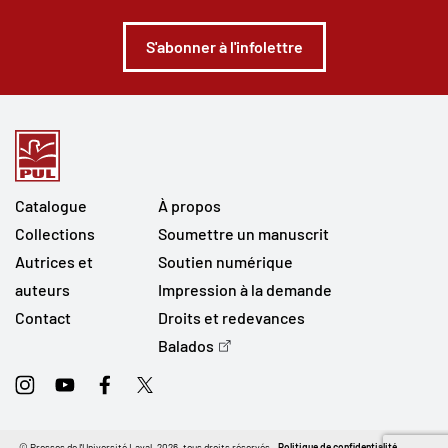
S'abonner à l'infolettre
Catalogue
À propos
Collections
Soumettre un manuscrit
Autrices et
Soutien numérique
auteurs
Impression à la demande
Contact
Droits et redevances
Balados
Instagram
Youtube
Facebook
Twitter
© Presses de l'Université Laval, 2026, tous droits réservés.
Politique de confidentialité