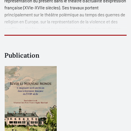
représentation du présent dans le théâtre d’actualité d’expression
française (XVIe-XVIIe siècles). Ses travaux portent
principalement sur le théâtre polémique au temps des guerres de
religion en Europe, sur la représentation de la violence et des
conflits au théâtre, ainsi que sur la mémoire des traumatismes.
Dans le cadre du projet "Performer l’archive", qu’elle mène avec
Tiphaine Karsenti, elle interroge le rôle heuristique et
pédagogique de la mise en jeu scénique dans la compréhension
Publication
du théâtre ancien.