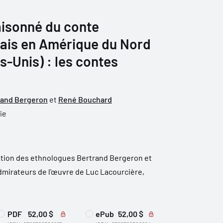
aisonné du conte
çais en Amérique du Nord
s-Unis) : les contes
rand Bergeron
et
René Bouchard
ie
ation des ethnologues Bertrand Bergeron et
mirateurs de l'œuvre de Luc Lacourcière,
PDF
52,00 $
ePub
52,00 $