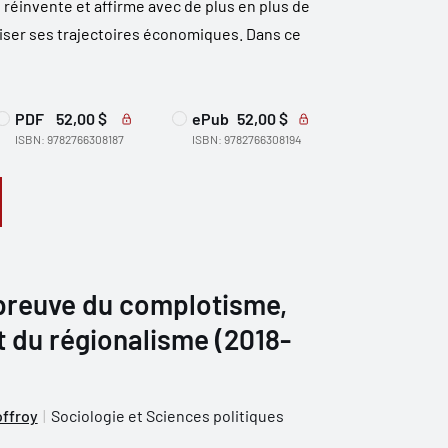
e réinvente et affirme avec de plus en plus de
riser ses trajectoires économiques. Dans ce
PDF
52,00 $
ePub
52,00 $
ISBN: 9782766308187
ISBN: 9782766308194
épreuve du complotisme,
 du régionalisme (2018-
offroy
Sociologie et Sciences politiques