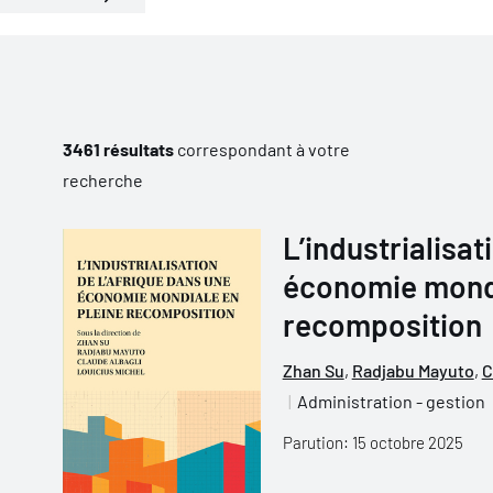
3461 résultats
correspondant à votre
recherche
L’industrialisat
économie mondi
recomposition
Zhan Su
,
Radjabu Mayuto
,
C
Administration - gestion
Parution: 15 octobre 2025