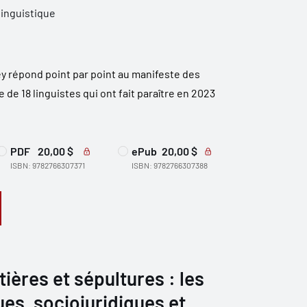
linguistique
ey répond point par point au manifeste des
 de 18 linguistes qui ont fait paraître en 2023
PDF
20,00 $
ePub
20,00 $
ISBN: 9782766307371
ISBN: 9782766307388
ières et sépultures : les
ues, sociojuridiques et