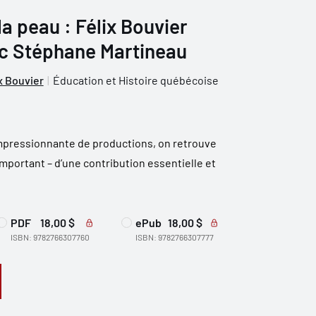
la peau : Félix Bouvier
ec Stéphane Martineau
x Bouvier
Éducation et Histoire québécoise
impressionnante de productions, on retrouve
s important – d’une contribution essentielle et
PDF
18,00 $
ePub
18,00 $
ISBN: 9782766307760
ISBN: 9782766307777