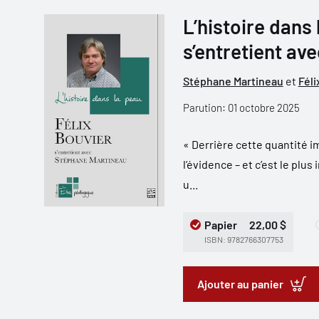
L’histoire dans 
s’entretient av
Stéphane Martineau
et
Féli
Parution: 01 octobre 2025
« Derrière cette quantité 
l’évidence – et c’est le plu
u...
Papier
22,00 $
ISBN: 9782766307753
Ajouter au panier