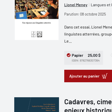
Lionel Meney
Langues et 
Parution: 08 octobre 2025
Dans cet essai, Lionel Men
linguistes atterrées, groupe
Le...
Papier
25,00 $
ISBN: 9782766307364
Ajouter au panier
Cadavres, cimet
enjeux historiq