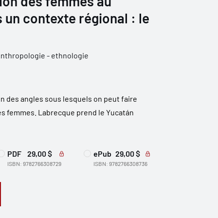
sation des femmes au
 un contexte régional : le
nthropologie - ethnologie
un des angles sous lesquels on peut faire
n des femmes. Labrecque prend le Yucatán
PDF
29,00 $
ePub
29,00 $
ISBN: 9782766308729
ISBN: 9782766308736