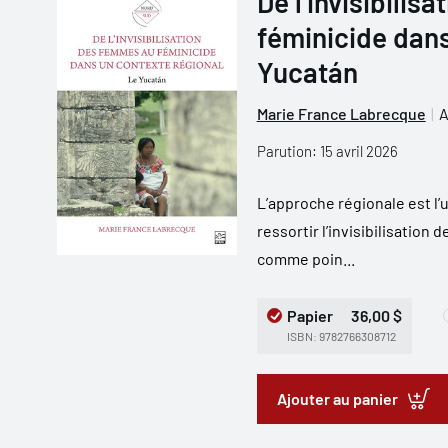
De l’invisibili
féminicide dans
Yucatán
Marie France Labrecque
A
Parution: 15 avril 2026
L’approche régionale est l’
ressortir l’invisibilisatio
comme poin...
Papier
36,00 $
ISBN: 9782766308712
Ajouter au panier