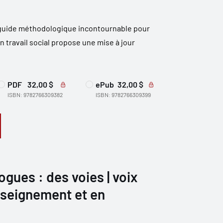
 guide méthodologique incontournable pour
en travail social propose une mise à jour
PDF
32,00 $
ePub
32,00 $
ISBN: 9782766309382
ISBN: 9782766309399
gues : des voies | voix
nseignement et en