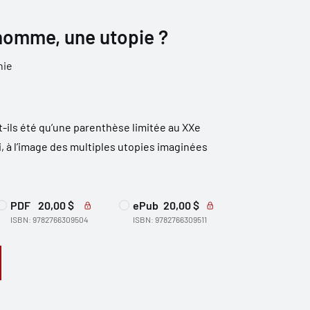
’homme, une utopie ?
hie
-ils été qu’une parenthèse limitée au XXe
, à l’image des multiples utopies imaginées
PDF
20,00 $
ePub
20,00 $
ISBN: 9782766309504
ISBN: 9782766309511