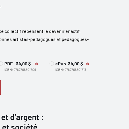
s
e collectif repensent le devenir énactif,
rsonnes artistes-pédagogues et pédagogues-
PDF
34,00 $
ePub
34,00 $
ISBN: 9782766301706
ISBN: 9782766301713
et d’argent :
 et société