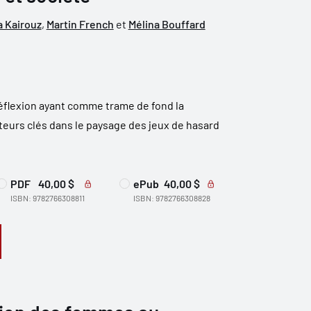
a Kairouz
,
Martin French
et
Mélina Bouffard
flexion ayant comme trame de fond la
teurs clés dans le paysage des jeux de hasard
PDF
40,00 $
ePub
40,00 $
ISBN: 9782766308811
ISBN: 9782766308828