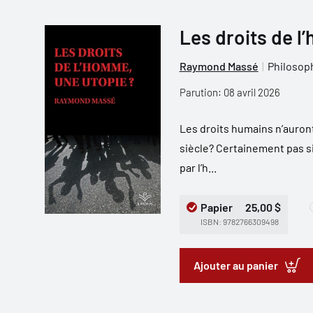
Les droits de l
Raymond Massé
Philosop
Parution: 08 avril 2026
Les droits humains n’auront
siècle? Certainement pas si
par l’h...
Papier
25,00 $
ISBN: 9782766309498
Ajouter au panier