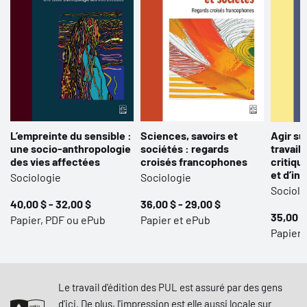
L’empreinte du sensible :
Sciences, savoirs et
Agir su
une socio-anthropologie
sociétés : regards
travail 
des vies affectées
croisés francophones
critiqu
et d’in
Sociologie
Sociologie
Sociolo
40,00 $ - 32,00 $
36,00 $ - 29,00 $
35,00 $
Papier, PDF ou ePub
Papier et ePub
Papier,
Le travail d'édition des PUL est assuré par des gens
d'ici. De plus, l'impression est elle aussi locale sur