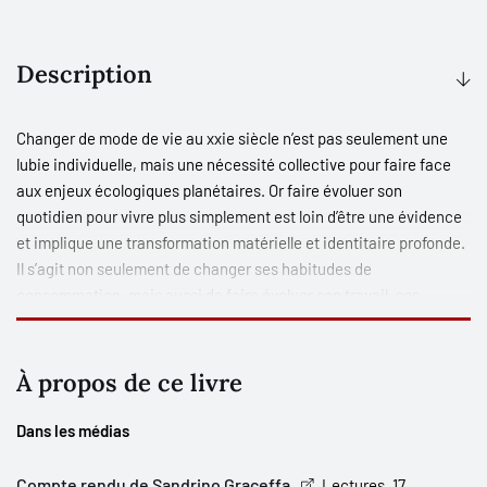
Description
Changer de mode de vie au
xxi
e
siècle n’est pas seulement une
lubie individuelle, mais une nécessité collective pour faire face
aux enjeux écologiques planétaires. Or faire évoluer son
quotidien pour vivre plus simplement est loin d’être une évidence
et implique une transformation matérielle et identitaire profonde.
Il s’agit non seulement de changer ses habitudes de
consommation, mais aussi de faire évoluer son travail, ses
propres aspirations et ses rapports sociaux pour qu’ils reflètent et
soutiennent ce changement de vie.
À propos de ce livre
En analysant l’expérience de celles et ceux qui essaient de vivre
plus simplement, cette recherche met en lumière le processus de
Dans les médias
distanciation normative dans lequel ces personnes sont
engagées. Cet ouvrage explore ce qui évolue dans leur quotidien
Compte rendu de Sandrino Graceffa
, Lectures, 17