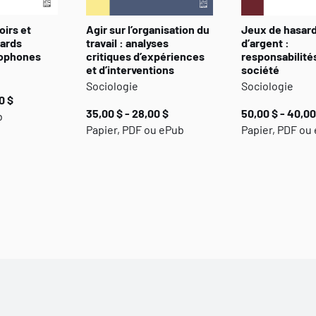
oirs et
Agir sur l’organisation du
Jeux de hasard
gards
travail : analyses
d’argent :
cophones
critiques d’expériences
responsabilité
et d’interventions
société
Sociologie
Sociologie
0 $
35,00 $ - 28,00 $
50,00 $ - 40,00
b
Papier, PDF ou ePub
Papier, PDF ou