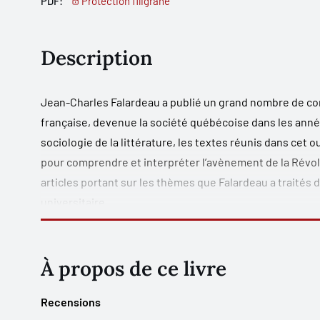
PDF:
Protection filigrane
Description
Jean-Charles Falardeau a publié un grand nombre de con
française, devenue la société québécoise dans les anné
sociologie de la littérature, les textes réunis dans ce
pour comprendre et interpréter l’avènement de la Révol
articles portant sur les thèmes que Falardeau a traités 
universitaire.
Les articles retenus explicitent la conception originale 
comme science à part entière et témoignent de l’original
d’une étonnante pertinence. S’y retrouvent aussi ses an
À propos de ce livre
du Canada français, ainsi que ses études sur le monde rur
Québec contemporain. Le sociologue a par ailleurs été l
Recensions