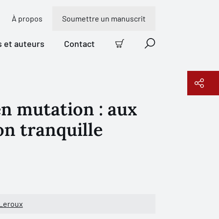
À propos
Soumettre un manuscrit
s et auteurs
Contact
Panier
Recherche
n mutation : aux
Copier le lien
on tranquille
Leroux