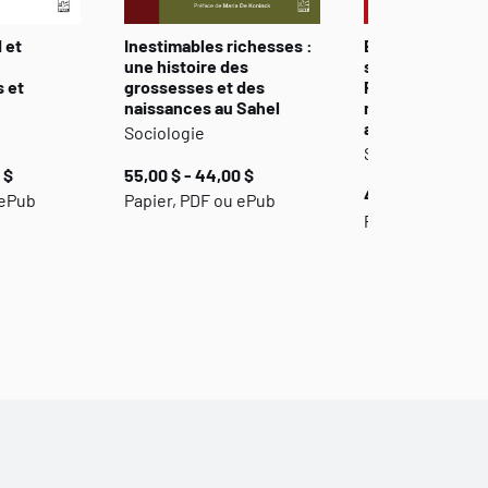
 et
Inestimables richesses :
Éclosions et sér
une histoire des
suicides chez le
s et
grossesses et des
Premières Natio
naissances au Sahel
milieu québécoi
analyse macroso
Sociologie
Sociologie et P
 $
55,00 $ - 44,00 $
42,00 $ - 34,00 
 ePub
Papier, PDF ou ePub
Papier, PDF ou 