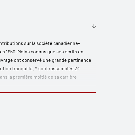
tributions sur la société canadienne-
es 1960. Moins connus que ses écrits en
t ouvrage ont conservé une grande pertinence
ution tranquille. Y sont rassemblés 24
dans la première moitié de sa carrière
que Falardeau se faisait de la sociologie
ité de ses vues sur cette discipline, encore
alyses sur la paroisse, institution marquante
al et sur l’urbanisation qui a conduit vers le
’un des analystes les plus marquants de la