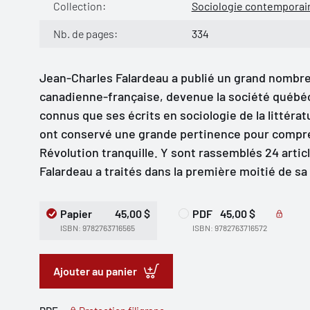
Collection:
Sociologie contemporai
Nb. de pages:
334
Jean-Charles Falardeau a publié un grand nombre 
canadienne-française, devenue la société québéc
connus que ses écrits en sociologie de la littéra
ont conservé une grande pertinence pour compren
Révolution tranquille. Y sont rassemblés 24 artic
Falardeau a traités dans la première moitié de sa 
Papier
45,00 $
PDF
45,00 $
ISBN: 9782763716565
ISBN: 9782763716572
Ajouter au panier