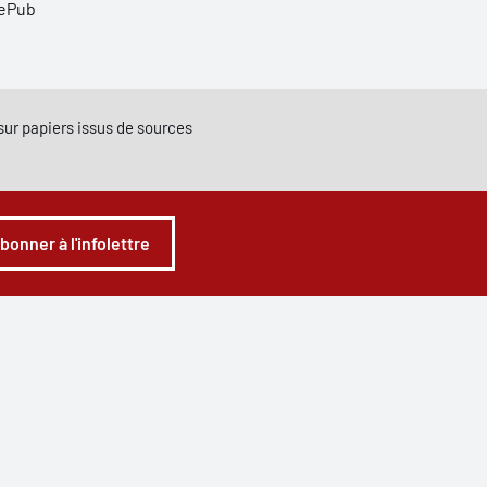
 ePub
e sur papiers issus de sources
abonner à l'infolettre