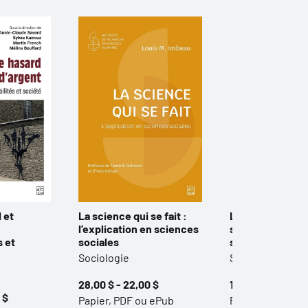
 et
La science qui se fait :
Le fossé des cu
l’explication en sciences
santé : la face 
s et
sociales
système de san
Sociologie
Sociologie
28,00 $ - 22,00 $
19,95 $ - 15,95 $
 $
Papier, PDF ou ePub
Papier, PDF ou 