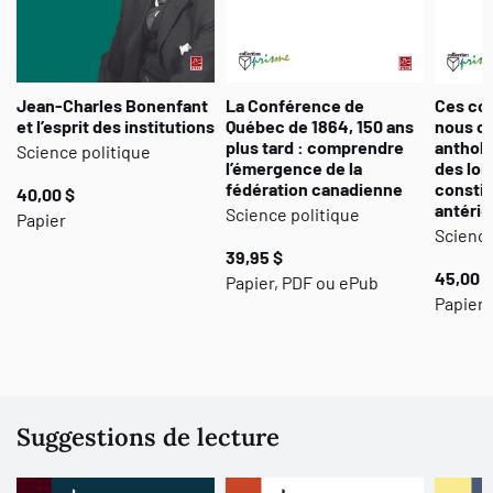
Jean-Charles Bonenfant
La Conférence de
Ces con
et l’esprit des institutions
Québec de 1864, 150 ans
nous on
plus tard : comprendre
antholo
Science politique
l’émergence de la
des loi
fédération canadienne
constit
40,00 $
antérie
Science politique
Papier
Science
39,95 $
45,00 $
Papier, PDF ou ePub
Papier,
Suggestions de lecture