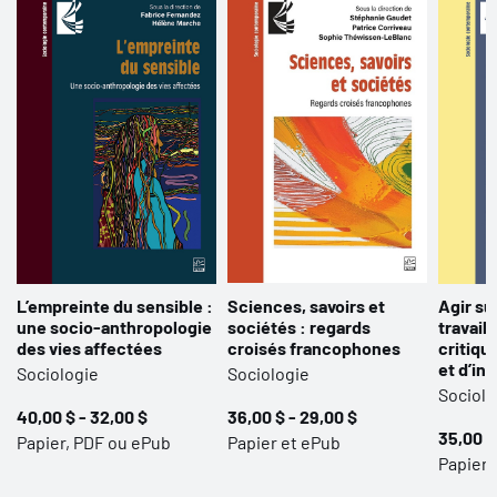
L’empreinte du sensible :
Sciences, savoirs et
Agir su
une socio-anthropologie
sociétés : regards
travail 
des vies affectées
croisés francophones
critiqu
et d’in
Sociologie
Sociologie
Sociolo
40,00 $ - 32,00 $
36,00 $ - 29,00 $
35,00 $
Papier, PDF ou ePub
Papier et ePub
Papier,