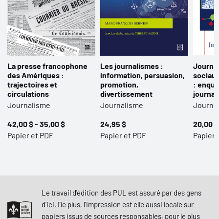
La presse francophone
Les journalismes :
Journa
des Amériques :
information, persuasion,
sociaux
trajectoires et
promotion,
: enquê
circulations
divertissement
journal
Journalisme
Journalisme
Journa
42,00 $ - 35,00 $
24,95 $
20,00 $
Papier et PDF
Papier et PDF
Papier
Le travail d'édition des PUL est assuré par des gens
d'ici. De plus, l'impression est elle aussi locale sur
papiers issus de sources responsables, pour le plus