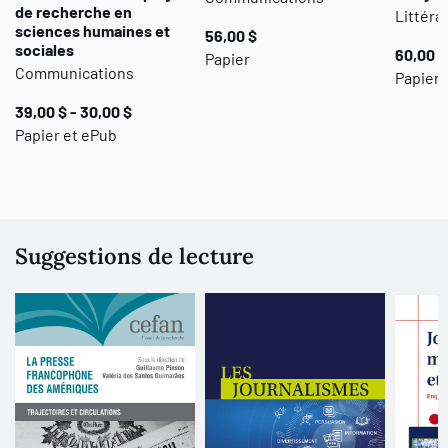
de recherche en
Moreau et Jean-Michel Utard.
Littéra
sciences humaines et
56,00 $
sociales
60,00 $
Papier
Communications
Papier
39,00 $ - 30,00 $
Papier et ePub
Suggestions de lecture