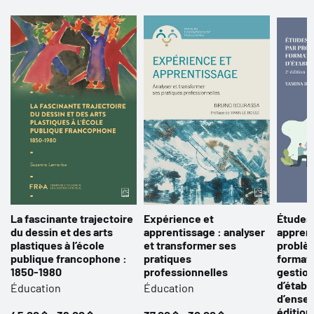
La fascinante trajectoire
Expérience et
Études 
du dessin et des arts
apprentissage : analyser
apprent
plastiques à l’école
et transformer ses
problèm
publique francophone :
pratiques
format
1850-1980
professionnelles
gestion
d’établ
Éducation
Éducation
d’ense
édition