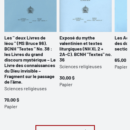
Les " deux Livres de
Exposé du mythe
Les Act
Iéou " (MS Bruce 96).
valentinien et textes
des do
BCNH "Textes " No. 38 :
liturgiques (NH XI, 2 +
section
les Livres du grand
2A-C). BCNH "Textes" no.
discours mystérique – Le
36
65,00 $
Livre des connaissances
Sciences religieuses
Papier
du Dieu invisible –
Fragment sur le passage
30,00 $
de l’âme.
Papier
Sciences religieuses
70,00 $
Papier