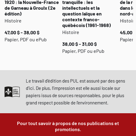
1920 : la Nouvelle-France
tranquille : les
de la r
de Garneau à Groulx (2e
intellectuels et la
dans le
édition)
question laïque en
nord-a
contexte franco-
Histoire
Histoir
québécois (1961-1968)
Histoire
47,00 $ - 38,00 $
45,00 $
Papier, PDF ou ePub
Papier 
38,00 $ - 31,00 $
Papier, PDF ou ePub
Le travail d'édition des PUL est assuré par des gens
d'ici. De plus, l'impression est elle aussi locale sur
papiers issus de sources responsables, pour le plus
grand respect possible de l'environnement.
Pour tout savoir à propos de nos publications et
promotions.