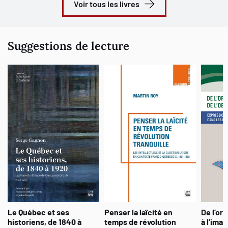
Voir tous les livres
Suggestions de lecture
Le Québec et ses
Penser la laïcité en
De l’oral
historiens, de 1840 à
temps de révolution
à l’ima