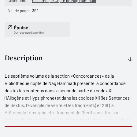
Collection:
Bibliothèque Copte de Nag Hammadi
Nb. de pages:
394
Épuisé
Ouvrage non disponible
Description
Le septième volume de la section «Concordances» de la
Bibliothèque copte de Nag Hammadi présente la concordance
des textes contenus dans la seconde partie du codex XI
(l'
Allogène
et
Hypsiphrone
) et dans les codices XII (les
Sentences
de Sextus
, l'
Évangile de vérité
et les fragments) et XIII (la
Prôtennoia trimorphe
et le fragment de l'
Écrit sans titre
sur
l'origine du monde). Ces textes ont été réunis dans un seul volume
pour des raisons dialectales. L'établissement des lemmes et
l'arrangement des occurrences, de même que la constitution du