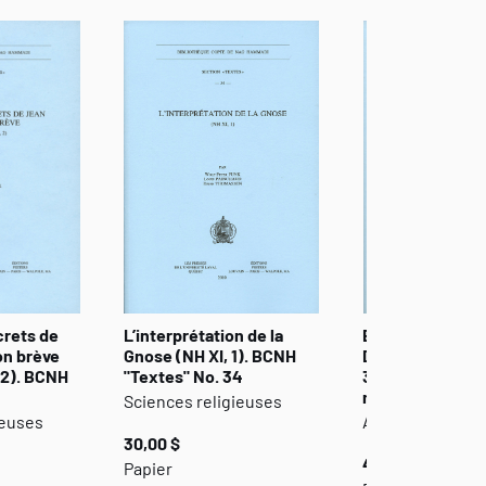
re une secte. C’est une interprétation globale
lité des fidèles.
crets de
L’interprétation de la
Eugnoste. Lettre
on brève
Gnose (NH XI, 1). BCNH
Dieu transcendan
, 2). BCNH
"Textes" No. 34
3 et V,1). BCNH 
no. 33: commen
Sciences religieuses
ieuses
Arts - études
30,00 $
40,00 $
Papier