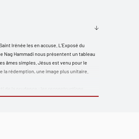
Saint Irénée les en accuse. L’
Exposé du
I de Nag Hammadi nous présentent un tableau
 des âmes simples. Jésus est venu pour le
de la rédemption, une image plus unitaire.
ti de la prudence : les reconstructions
l’exclusion de tout parallèle avec d’autres
é d’un auteur qui, tout exposant le mythe
nelle.
 l’Onction et l’Eucharistie nous introduisent