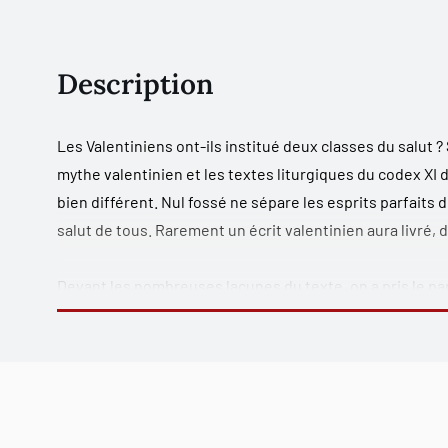
Description
Les Valentiniens ont-ils institué deux classes du salut ? 
mythe valentinien
et les textes liturgiques du codex X
bien différent. Nul fossé ne sépare les esprits parfaits
salut de tous. Rarement un écrit valentinien aura livré, 
Devant les nombreuses lacunes du texte, on a pris le par
proposées procèdent de la logique et de la grammaire, à 
documents valentiniens. On a ainsi préservé l’originalit
fondateur du valentinisme, adopte une ligne très person
Les textes liturgiques de l’annexe, sur le Baptême et sur