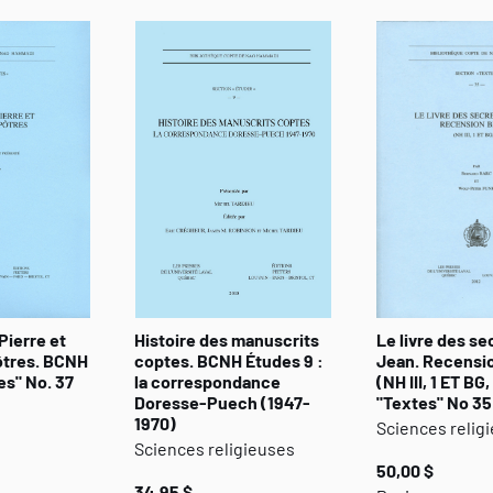
au cœur de la communauté.
En cette fin du II
e
siècle, le valentinisme n’est pas enco
de la vie chrétienne qui espère pouvoir concerner la tota
Pierre et
Histoire des manuscrits
Le livre des se
ôtres. BCNH
coptes. BCNH Études 9 :
Jean. Recensi
es" No. 37
la correspondance
(NH III, 1 ET BG
Doresse-Puech (1947-
"Textes" No 35
1970)
Sciences relig
Sciences religieuses
50,00 $
34,95 $