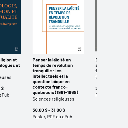
ligion et
Penser la laïcité en
Bible, genres et
ialogues et
temps de révolution
sexualités : " Ni
tranquille : les
femelle " (Ga 3,
intellectuels et la
ieuses
Sciences religi
question laïque en
contexte franco-
 $
25,00 $ - 20,00 
québécois (1961-1968)
 ePub
Papier et ePub
Sciences religieuses
38,00 $ - 31,00 $
Papier, PDF ou ePub