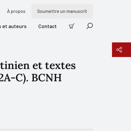
À propos
Soumettre un manuscrit
s et auteurs
Contact
Panier
Recherche
inien et textes
Copier le lien
+ 2A-C). BCNH