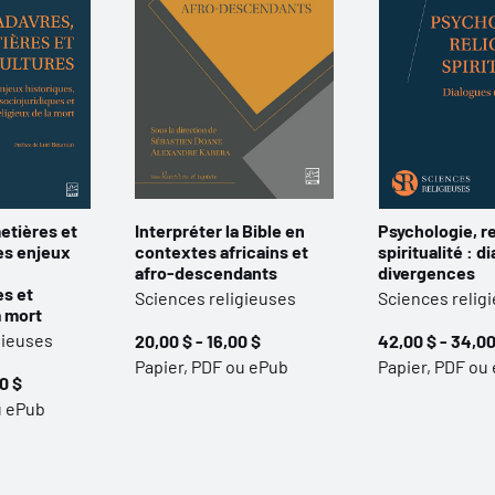
etières et
Interpréter la Bible en
Psychologie, re
les enjeux
contextes africains et
spiritualité : d
afro-descendants
divergences
es et
Sciences religieuses
Sciences relig
a mort
gieuses
20,00 $ - 16,00 $
42,00 $ - 34,00
Papier, PDF ou ePub
Papier, PDF ou
0 $
u ePub