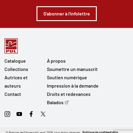
S'abonner à l'infolettre
Catalogue
À propos
Collections
Soumettre un manuscrit
Autrices et
Soutien numérique
auteurs
Impression à la demande
Contact
Droits et redevances
Balados
Instagram
Youtube
Facebook
Twitter
© Presses de l'Université Laval, 2026, tous droits réservés.
Politique de confidentialité