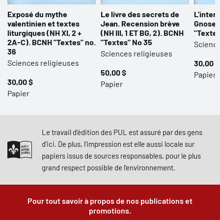
Exposé du mythe
Le livre des secrets de
L’inter
valentinien et textes
Jean. Recension brève
Gnose (
liturgiques (NH XI, 2 +
(NH III, 1 ET BG, 2). BCNH
"Textes
2A-C). BCNH "Textes" no.
"Textes" No 35
Science
36
Sciences religieuses
Sciences religieuses
30,00 $
50,00 $
Papier
30,00 $
Papier
Papier
Le travail d'édition des PUL est assuré par des gens
d'ici. De plus, l'impression est elle aussi locale sur
papiers issus de sources responsables, pour le plus
grand respect possible de l'environnement.
Pour tout savoir à propos de nos publications et
promotions.