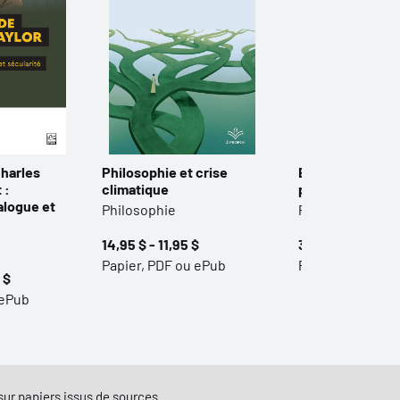
harles
Philosophie et crise
Explorations en
 :
climatique
philosophie qu
alogue et
Philosophie
Philosophie
14,95 $ - 11,95 $
30,00 $ - 24,00 
Papier, PDF ou ePub
Papier, PDF ou 
 $
 ePub
e sur papiers issus de sources