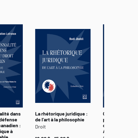
alité dans
La rhétorique juridique :
Questionnemen
 défense
de l’art à la philosophie
philosophiques 
canadien :
culture juridique
Droit
dique à
Anciens et les 
able