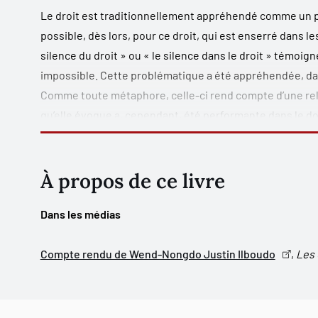
Le droit est traditionnellement appréhendé comme un 
possible, dès lors, pour ce droit, qui est enserré dans les
silence du droit » ou « le silence dans le droit » témoign
impossible. Cette problématique a été appréhendée, da
Comme toute métaphore, celle-ci rend compte d’une relat
qu’elle évoque a, cependant, été performante dans le d
risques inhérents à l’inscription du droit dans l’ordre 
ainsi « la forme même de la consolation ».
À propos de ce livre
Dans les médias
Compte rendu de Wend-Nongdo Justin Ilboudo
,
Les 