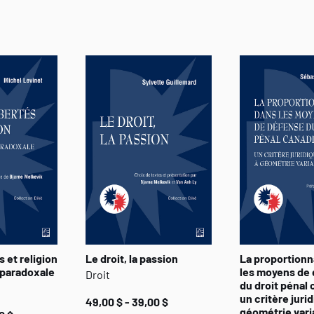
s et religion
Le droit, la passion
La proportionn
n paradoxale
les moyens de
Droit
du droit pénal 
un critère juri
49,00 $ - 39,00 $
géométrie vari