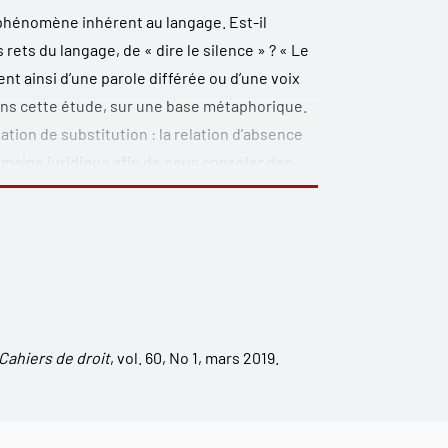
phénomène inhérent au langage. Est-il
 rets du langage, de « dire le silence » ? « Le
ent ainsi d’une parole différée ou d’une voix
ns cette étude, sur une base métaphorique.
ion de substitution : la relation d’absence
omaine juridique afin de nous consoler des
du langage. La métaphore du silence devient
Cahiers de droit
, vol. 60, No 1, mars 2019.