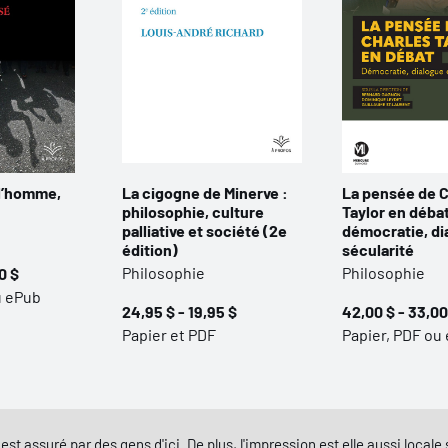
 l’homme,
La cigogne de Minerve :
La pensée de C
philosophie, culture
Taylor en débat
palliative et société (2e
démocratie, di
édition)
sécularité
Philosophie
Philosophie
0 $
u ePub
24,95 $ - 19,95 $
42,00 $ - 33,00
Papier et PDF
Papier, PDF ou
est assuré par des gens d'ici. De plus, l'impression est elle aussi local