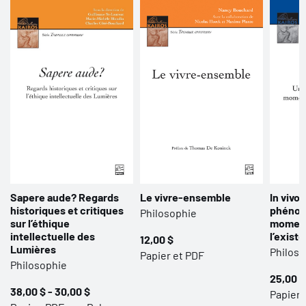
Sapere aude? Regards
Le vivre-ensemble
In vivo.
historiques et critiques
phénom
Philosophie
sur l’éthique
moment
intellectuelle des
l’exist
12,00 $
Lumières
Philoso
Papier et PDF
Philosophie
25,00 $
38,00 $ - 30,00 $
Papier 