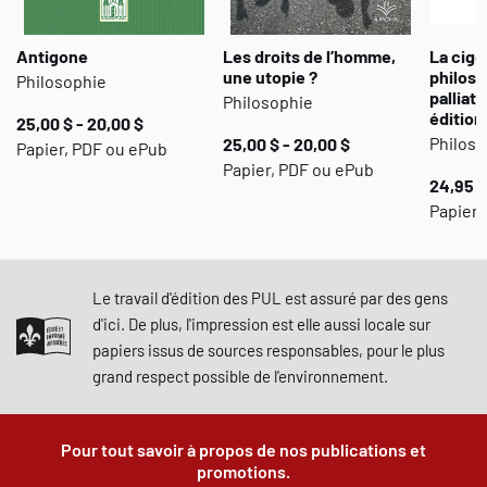
Antigone
Les droits de l’homme,
La cigo
une utopie ?
philoso
Philosophie
palliati
Philosophie
édition
25,00 $ - 20,00 $
Philoso
25,00 $ - 20,00 $
Papier, PDF ou ePub
Papier, PDF ou ePub
24,95 $
Papier 
Le travail d'édition des PUL est assuré par des gens
d'ici. De plus, l'impression est elle aussi locale sur
papiers issus de sources responsables, pour le plus
grand respect possible de l'environnement.
Pour tout savoir à propos de nos publications et
promotions.