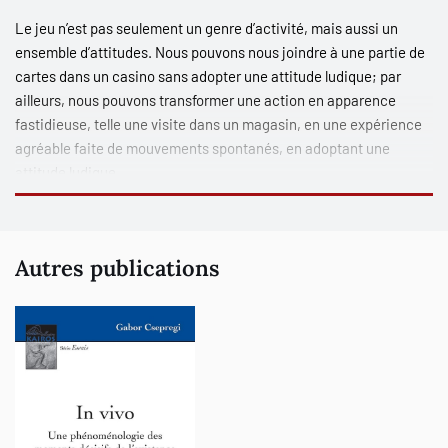
Le jeu n’est pas seulement un genre d’activité, mais aussi un
ensemble d’attitudes. Nous pouvons nous joindre à une partie de
cartes dans un casino sans adopter une attitude ludique; par
ailleurs, nous pouvons transformer une action en apparence
fastidieuse, telle une visite dans un magasin, en une expérience
agréable faite de mouvements spontanés, en adoptant une
attitude ludique.
L’ouvrage
Attitudes ludiques
est une étude globale de la tendance
humaine constante à considérer tout genre de situation avec
Autres publications
bonne humeur, y compris les situations sérieuses et les situations
banales. Gabor Csepregi nous offre une description
phénoménologique de l’esprit ludique, en nous montrant
comment nos attitudes ludiques redéfinissent et façonnent
diverses activités et expériences dans toutes sortes
d’occasions – depuis l’enseignement, les processus de guérison et
le culte religieux jusqu’aux conflits politiques ou une simple
promenade en ville. Grâce à des attitudes ludiques, nous