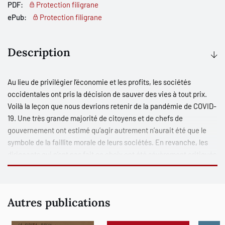
PDF:
Protection filigrane
ePub:
Protection filigrane
Description
Au lieu de privilégier l’économie et les profits, les sociétés
occidentales ont pris la décision de sauver des vies à tout prix.
Voilà la leçon que nous devrions retenir de la pandémie de COVID-
19. Une très grande majorité de citoyens et de chefs de
gouvernement ont estimé qu’agir autrement n’aurait été que le
symbole de la faillite morale de leurs sociétés. En revanche, les
dirigeants qui n’ont pas fait ce choix ont été sévèrement critiqués
pour ce qui a été considéré comme un profond manque
d’humanisme.
Autres publications
Comment expliquer pareille attitude de la part des sociétés
libérales ? A contrario, est-il possible que la conception de la vie