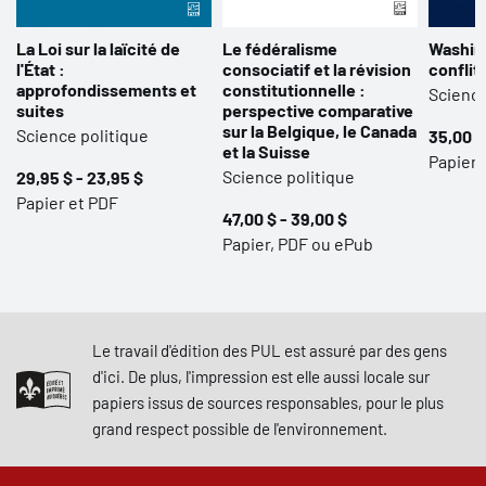
La Loi sur la laïcité de
Le fédéralisme
Washin
l'État :
consociatif et la révision
conflit
approfondissements et
constitutionnelle :
Science
suites
perspective comparative
sur la Belgique, le Canada
Science politique
35,00 $
et la Suisse
Papier
Science politique
29,95 $ - 23,95 $
Papier et PDF
47,00 $ - 39,00 $
Papier, PDF ou ePub
Le travail d'édition des PUL est assuré par des gens
d'ici. De plus, l'impression est elle aussi locale sur
papiers issus de sources responsables, pour le plus
grand respect possible de l'environnement.