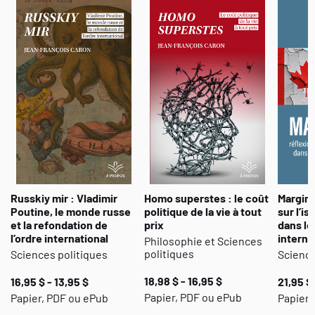
privilégiée par ces sociétés se révèle en fait être une conception
appauvrie de l’existence humaine qui, lorsqu’elle prévaut, peut
mener à des dérives importantes ? Dans son troisième ouvrage
sur la pandémie, Jean-François Caron explique les paramètres
culturels qui ont mené au développement et à l’acceptation de
cette manière typiquement occidentale de concevoir la vie, en
plus de chercher à montrer les risques qui peuvent découler de
celle-ci.
Russkiy mir : Vladimir
Homo superstes : le coût
Margina
Poutine, le monde russe
politique de la vie à tout
sur l’i
et la refondation de
prix
dans le
l’ordre international
interna
Philosophie et Sciences
politiques
Sciences politiques
Science
18,98 $ - 16,95 $
16,95 $ - 13,95 $
21,95 $ 
Papier, PDF ou ePub
Papier, PDF ou ePub
Papier 