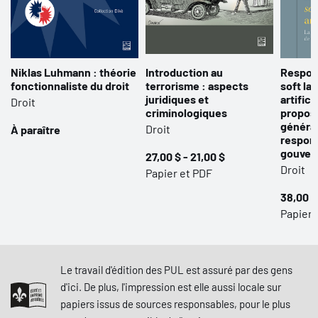
Niklas Luhmann : théorie
Introduction au
Respons
fonctionnaliste du droit
terrorisme : aspects
soft la
juridiques et
artificie
Droit
criminologiques
proposit
généra
Droit
À paraître
respons
gouver
27,00 $ - 21,00 $
Droit
Papier et PDF
38,00 $
Papier,
Le travail d'édition des PUL est assuré par des gens
d'ici. De plus, l'impression est elle aussi locale sur
papiers issus de sources responsables, pour le plus