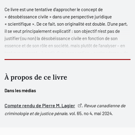
Ce livre est une tentative d’approcher le concept de
« désobéissance civile » dans une perspective juridique
« scientifique ». De ce fait, son originalité est double. D’une part,
il se veut principalement
explicatif
: son objectif n’est pas de
justifier (ou non) la désobéissance civile en fonction de son
essence et de son rôle en société, mais plutôt de l’analyser – en
tant que concept – à partir d’une conception « postmoderne » de
l’obéissance au droit dans la pensée juridique contemporaine.
D’autre part, il se veut
novateur
en théorie du droit : il invite les
juristes à recourir à une méthode littéraire afin de formuler un
À propos de ce livre
discours réflexif sur le droit. Ainsi mobilisée, la connaissance
juridique offre une perspective différente sur des problématiques
Dans les médias
centrales à toute société démocratique, comme le devoir
d’obéissance au droit, mais surtout, la possibilité d’y désobéir.
Compte rendu de Pierre M. Lagier
,
Revue canadienne de
criminologie et de justice pénale
, vol. 65, no 4, mai 2024.