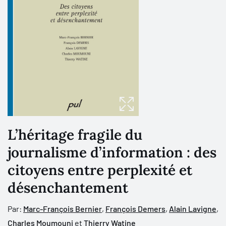
L’héritage fragile du
journalisme d’information : des
citoyens entre perplexité et
désenchantement
Par:
Marc-François Bernier
,
François Demers
,
Alain Lavigne
,
Charles Moumouni
et
Thierry Watine