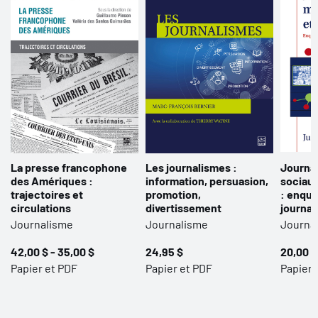
La presse francophone
Les journalismes :
Journa
des Amériques :
information, persuasion,
sociaux
trajectoires et
promotion,
: enquê
circulations
divertissement
journal
Journalisme
Journalisme
Journa
42,00 $ - 35,00 $
24,95 $
20,00 $
Papier et PDF
Papier et PDF
Papier