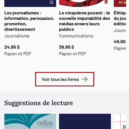
Les journalismes :
Le cinquième pouvoir : la
Éthique
information, persuasion,
nouvelle imputabilité des
du jour
promotion,
médias envers leurs
édition
divertissement
publics
Journa
Journalisme
Communications
49,00 $
24,95 $
39,95 $
Papier 
Papier et PDF
Papier et PDF
Voir tous les livres
Suggestions de lecture