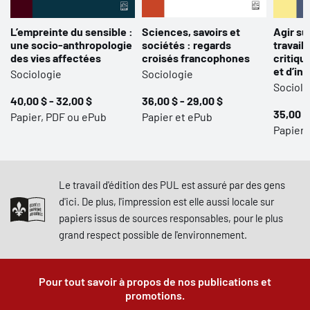
L’empreinte du sensible :
Sciences, savoirs et
Agir su
une socio-anthropologie
sociétés : regards
travail 
des vies affectées
croisés francophones
critiqu
et d’in
Sociologie
Sociologie
Sociolo
40,00 $ - 32,00 $
36,00 $ - 29,00 $
35,00 $
Papier, PDF ou ePub
Papier et ePub
Papier,
Le travail d'édition des PUL est assuré par des gens
d'ici. De plus, l'impression est elle aussi locale sur
papiers issus de sources responsables, pour le plus
grand respect possible de l'environnement.
Pour tout savoir à propos de nos publications et
promotions.