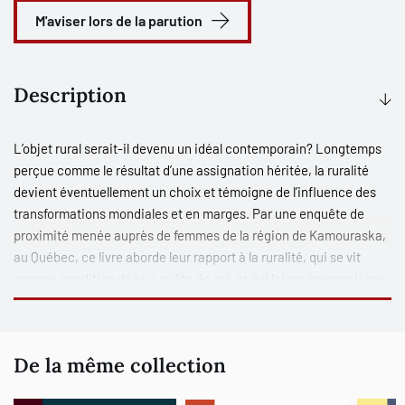
M'aviser lors de la parution
Description
L’objet rural serait-il devenu un idéal contemporain? Longtemps
perçue comme le résultat d’une assignation héritée, la ruralité
devient éventuellement un choix et témoigne de l’influence des
transformations mondiales et en marges. Par une enquête de
proximité menée auprès de femmes de la région de Kamouraska,
au Québec, ce livre aborde leur rapport à la ruralité, qui se vit
comme condition de leur quête de soi, et qui laisse percevoir que,
malgré une forte assomption pour un féminisme de la vie
ordinaire, le discours social n’agit pas aussi fortement que le bruit
qu’il crée lorsque vient le temps de modifier la fiction
De la même collection
particulièrement tenace de la complémentarité entre le masculin
et le féminin.