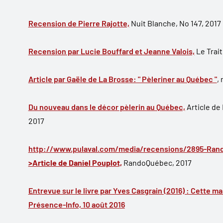
Recension de Pierre Rajotte,
Nuit Blanche, No 147, 2017
Recension par Lucie Bouffard et Jeanne Valois,
Le Trait 
Article par Gaële de La Brosse: " Pèleriner au Québec "
,
Du nouveau dans le décor pèlerin au Québec,
Article de
2017
http://www.pulaval.com/media/recensions/2895-Ran
>Article de Daniel Pouplot,
RandoQuébec, 2017
Entrevue sur le livre par Yves Casgrain (2016) : Cette m
Présence-Info, 10 août 2016