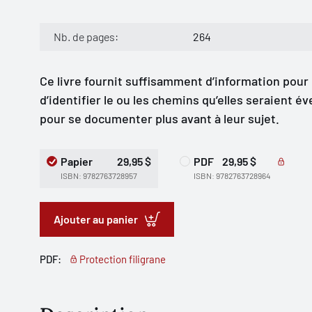
Nb. de pages:
264
Ce livre fournit suffisamment d’information pou
d’identifier le ou les chemins qu’elles seraient 
pour se documenter plus avant à leur sujet.
Papier
29,95 $
PDF
29,95 $
ISBN: 9782763728957
ISBN: 9782763728964
Ajouter au panier
PDF:
Protection filigrane