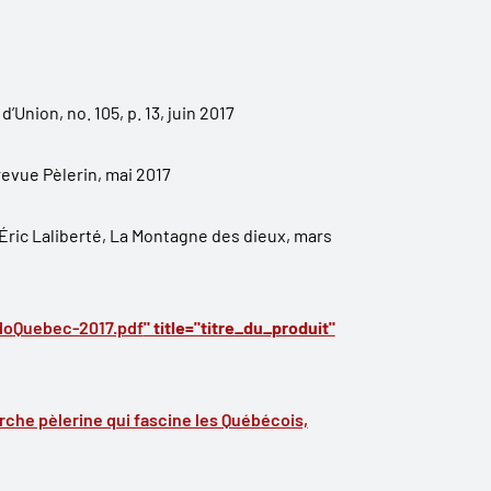
d’Union, no. 105, p. 13, juin 2017
 revue Pèlerin, mai 2017
 Éric Laliberté, La Montagne des dieux, mars
doQuebec-2017.pdf
" title="titre_du_produit"
arche pèlerine qui fascine les Québécois,