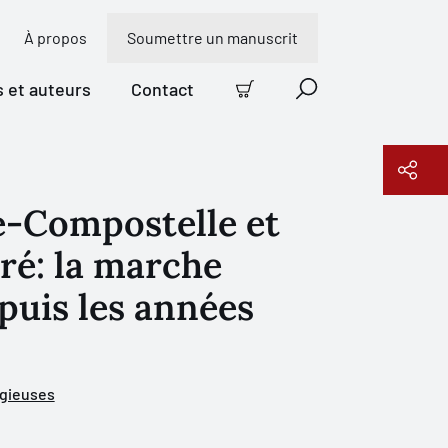
À propos
Soumettre un manuscrit
s et auteurs
Contact
Panier
Recherche
e-Compostelle et
Copier le lien
é: la marche
puis les années
igieuses