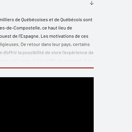
 milliers de Québécoises et de Québécois sont
es-de-Compostelle, ce haut lieu de
ouest de l’Espagne. Les motivations de ces
igieuses. De retour dans leur pays, certains
’offrir la possibilité de vivre l’expérience de
cer en Europe. À l’été 2016, on comptait 18 de
a longue tradition québécoise de pèlerinages
nte-Anne-de-Beaupré, près de Québec. La
ndonnée classique, constitue un marché en
loité en Europe, mais encore difficile à
lages dévitalisés situés sur ces chemins.
 pourquoi tant de personnes sacrifient
ivre raconte une histoire documentée avec
ues pour bien s’informer si l’on souhaite