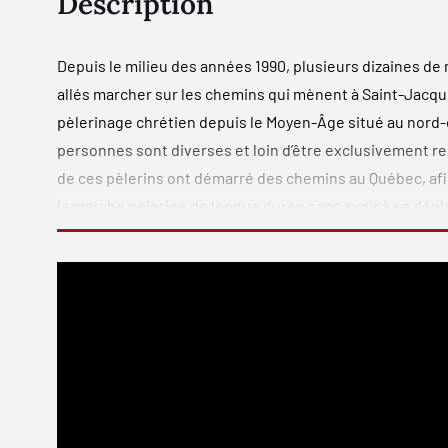
Description
Depuis le milieu des années 1990, plusieurs dizaines de
allés marcher sur les chemins qui mènent à Saint-Jacqu
pèlerinage chrétien depuis le Moyen-Âge situé au nord-
personnes sont diverses et loin d’être exclusivement rel
de ces pèlerins ont démarré des chemins au Québec, afin d
la marche pèlerine de longue durée sans avoir à se dépla
ces chemins. Ils se rattachent, de manière variable, à l
dans nos propres hauts lieux, telle la basilique de Sai
marche pèlerine, différente de la marche de longue ra
pleine expansion au potentiel économique largement exp
estimer au Québec, notamment pour nombre de petits vil
Destiné à un grand public curieux de mieux comprendre
volontairement leur confort pour prendre la route, ce l
rigueur. Il fournit de plus suffisamment de détails pratiq