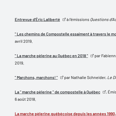
Entrevue d'Éric Laliberté
à l'émissions
Questions d'Ac
" Les chemins de Compostelle essaiment à travers le m
avril 2019.
" La marche pèlerine au Québec en 2018 "
par Fabienn
2019.
" Marchons, marchons! "
par Nathalie Schneider,
Le D
La " marche pèlerine " de compostelle à Québec
, Émi
6 août 2018.
La marche pèlerine québécoise depuis les années 1990,