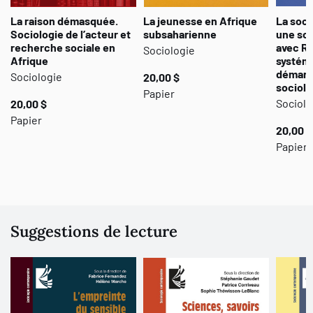
La raison démasquée.
La jeunesse en Afrique
La soci
Sociologie de l’acteur et
subsaharienne
une sci
recherche sociale en
avec R
Sociologie
Afrique
systéma
démarch
Sociologie
20,00 $
sociolo
Papier
Sociolo
20,00 $
Papier
20,00 $
Papier
Suggestions de lecture