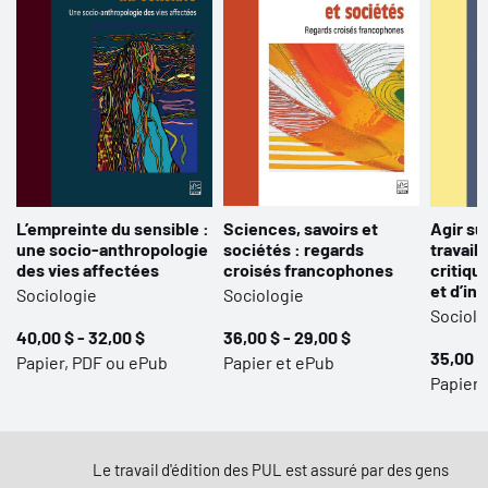
L’empreinte du sensible :
Sciences, savoirs et
Agir su
une socio-anthropologie
sociétés : regards
travail 
des vies affectées
croisés francophones
critiqu
et d’in
Sociologie
Sociologie
Sociolo
40,00 $ - 32,00 $
36,00 $ - 29,00 $
35,00 $
Papier, PDF ou ePub
Papier et ePub
Papier,
Le travail d'édition des PUL est assuré par des gens