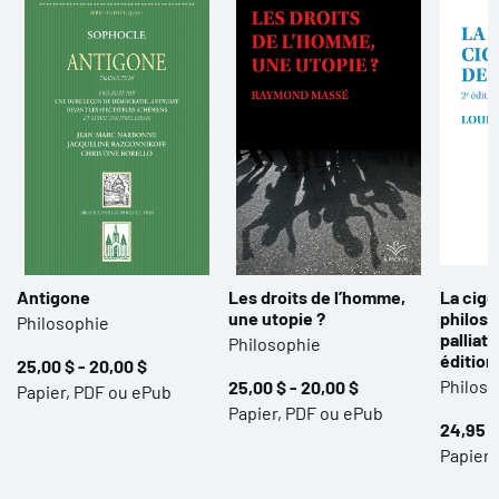
Antigone
Les droits de l’homme,
La cigo
une utopie ?
philoso
Philosophie
palliati
Philosophie
édition
25,00 $ - 20,00 $
Philoso
25,00 $ - 20,00 $
Papier, PDF ou ePub
Papier, PDF ou ePub
24,95 $
Papier 