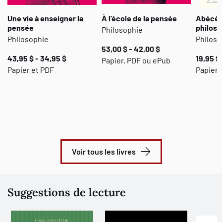
Une vie à enseigner la
À l’école de la pensée
Abécéda
pensée
philoso
Philosophie
Philosophie
Philoso
53,00 $ - 42,00 $
43,95 $ - 34,95 $
19,95 $
Papier, PDF ou ePub
Papier et PDF
Papier
Voir tous les livres
Suggestions de lecture