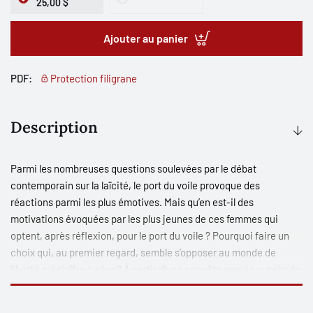
25,00 $
Ajouter au panier
PDF:
Protection filigrane
Description
Parmi les nombreuses questions soulevées par le débat
contemporain sur la laïcité, le port du voile provoque des
réactions parmi les plus émotives. Mais qu’en est-il des
motivations évoquées par les plus jeunes de ces femmes qui
optent, après réflexion, pour le port du voile ? Pourquoi faire un
choix qui, au premier regard, semble s’opposer au monde de
liberté qui s’offre à elles ? À partir d’une enquête menée auprès de
jeunes tunisiennes, cet ouvrage
redonne la parole aux premières
concernées et montre les diverses significations que peut