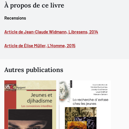
prendre la décision de porter le voile dans des sociétés fortement
À propos de ce livre
imprégnées par le patriarcat. Recul nécessaire à l’heure des
débats, analyse spécifique de la jeunesse tunisienne évoquant au
Recensions
passage la situation des jeunes issues de
l’immigration,
Adolescentes voilées
souligne les enjeux culturel et
Article de Jean-Claude Widmann, Libresens, 2014
politique se cachant derrière la tentative de contrôler le corps des
jeunes femmes…
Article de Élise Müller, L'Homme, 2015
Autres publications