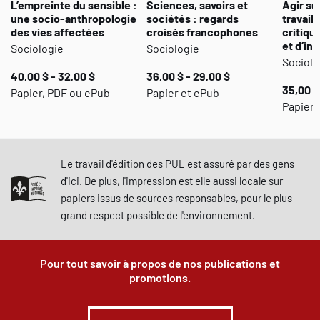
L’empreinte du sensible :
Sciences, savoirs et
Agir su
une socio-anthropologie
sociétés : regards
travail 
des vies affectées
croisés francophones
critiqu
et d’in
Sociologie
Sociologie
Sociolo
40,00 $ - 32,00 $
36,00 $ - 29,00 $
35,00 $
Papier, PDF ou ePub
Papier et ePub
Papier,
Le travail d'édition des PUL est assuré par des gens
d'ici. De plus, l'impression est elle aussi locale sur
papiers issus de sources responsables, pour le plus
grand respect possible de l'environnement.
Pour tout savoir à propos de nos publications et
promotions.