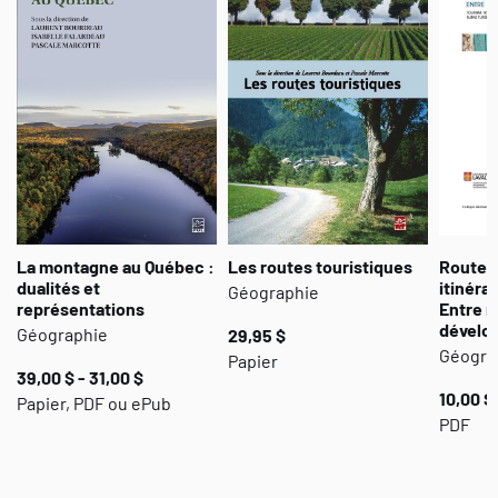
La montagne au Québec :
Les routes touristiques
Routes 
dualités et
itinérai
Géographie
représentations
Entre 
dévelo
Géographie
29,95 $
Géogra
Papier
39,00 $ - 31,00 $
10,00 $
Papier, PDF ou ePub
PDF