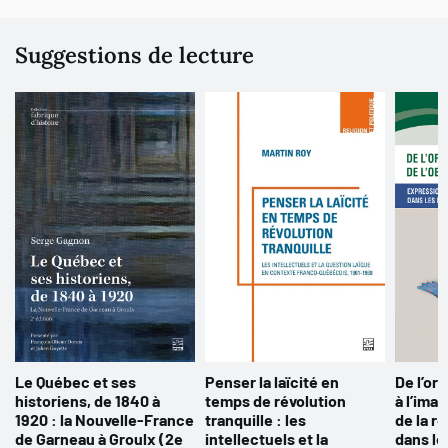
Suggestions de lecture
Le Québec et ses
Penser la laïcité en
De l’oral
historiens, de 1840 à
temps de révolution
à l’ima
1920 : la Nouvelle-France
tranquille : les
de la r
de Garneau à Groulx (2e
intellectuels et la
dans le