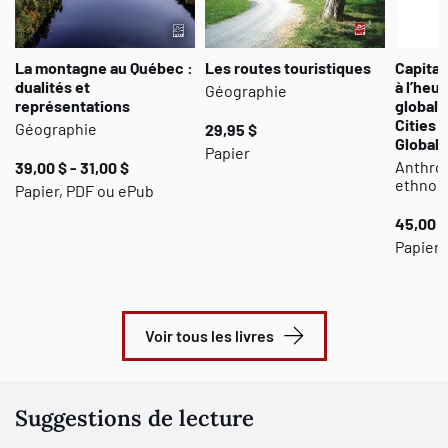
La montagne au Québec :
Les routes touristiques
Capital
dualités et
à l’heur
Géographie
représentations
globali
Cities 
Géographie
29,95 $
Globali
Papier
Anthrop
39,00 $ - 31,00 $
ethnolo
Papier, PDF ou ePub
45,00 $
Papier 
Voir tous les livres
Suggestions de lecture