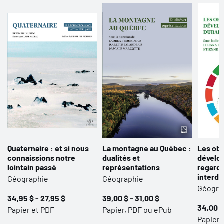
Quaternaire : et si nous
La montagne au Québec :
Les obj
connaissions notre
dualités et
dévelo
lointain passé
représentations
regard
interdi
Géographie
Géographie
Géogra
34,95 $ - 27,95 $
39,00 $ - 31,00 $
34,00 $
Papier et PDF
Papier, PDF ou ePub
Papier,