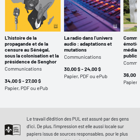
L’histoire de la
La radio dans l’univers
Commun
propagande et de la
audio : adaptations et
émotion
censure au Sénégal,
mutations
médias 
sous la colonisation et la
publics
Communications
présidence de Senghor
Commun
Communications
30,00 $ - 24,00 $
36,00 $
Papier, PDF ou ePub
34,00 $ - 27,00 $
Papier,
Papier, PDF ou ePub
Le travail d'édition des PUL est assuré par des gens
d'ici. De plus, l'impression est elle aussi locale sur
papiers issus de sources responsables, pour le plus