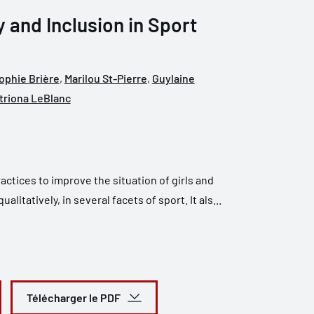
y and Inclusion in Sport
ophie Brière
,
Marilou St-Pierre
,
Guylaine
triona LeBlanc
ctices to improve the situation of girls and
litatively, in several facets of sport. It als...
Télécharger le PDF