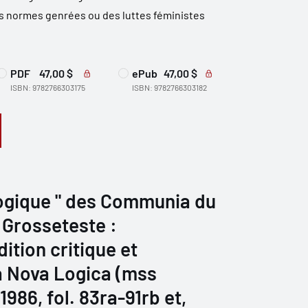
es normes genrées ou des luttes féministes
PDF
47,00 $
ePub
47,00 $
ISBN: 9782766303175
ISBN: 9782766303182
Logique " des Communia du
Grosseteste :
ition critique et
a Nova Logica (mss
986, fol. 83ra-91rb et,