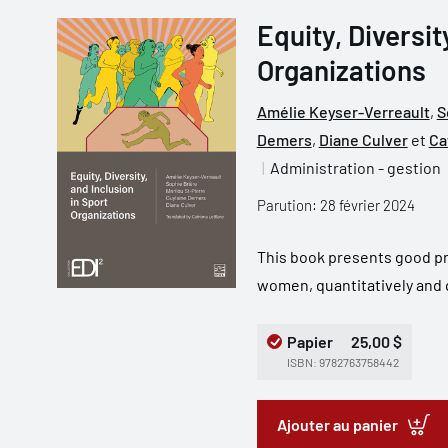
Equity, Diversit
Organizations
Amélie Keyser-Verreault
,
S
Demers
,
Diane Culver
et
Ca
Administration - gestion
Parution: 28 février 2024
This book presents good pra
women, quantitatively and qua
Papier
25,00 $
ISBN: 9782763758442
Ajouter au panier