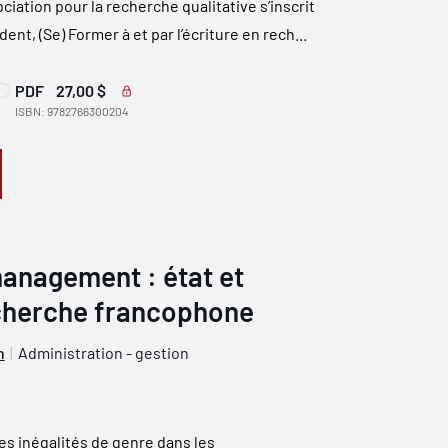
ciation pour la recherche qualitative s’inscrit
ent, (Se) Former à et par l’écriture en rech...
PDF
27,00 $
ISBN: 9782766300204
anagement : état et
echerche francophone
n
Administration - gestion
des inégalités de genre dans les