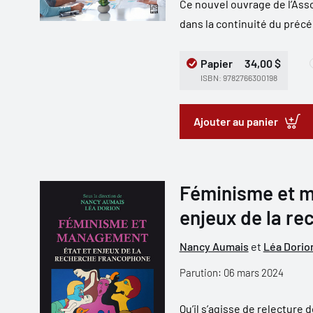
Ce nouvel ouvrage de l’Asso
dans la continuité du précéd
Papier
34,00 $
ISBN: 9782766300198
Ajouter au panier
Féminisme et m
enjeux de la r
Nancy Aumais
et
Léa Dorio
Parution: 06 mars 2024
Qu’il s’agisse de relecture 