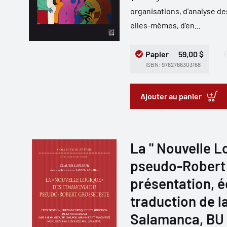
organisations, d’analyse d
elles-mêmes, d’en...
Papier
59,00 $
ISBN: 9782766303168
Ajouter au panier
La " Nouvelle 
pseudo-Robert 
présentation, éd
traduction de l
Salamanca, BU 1