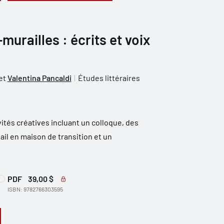
railles : écrits et voix
et
Valentina Pancaldi
Études littéraires
vités créatives incluant un colloque, des
ail en maison de transition et un
PDF
39,00 $
ISBN: 9782766303595