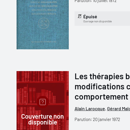
Parution: 10 juillet 1972
Épuisé
Ouvrage non disponible
Les thérapies b
modifications c
comportement 
Alain Larocque
,
Gérard Mal
Couverture non
Parution: 20 janvier 1972
disponible