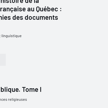
'histoire de la
française au Québec :
hies des documents
 linguistique
iblique. Tome I
nces religieuses