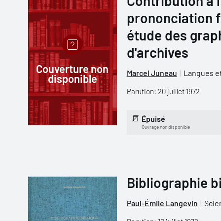
Contribution à l
prononciation 
étude des grap
d'archives
Couverture non
Marcel Juneau
Langues et
disponible
Parution: 20 juillet 1972
Épuisé
Ouvrage non disponible
Bibliographie b
Paul-Émile Langevin
Scie