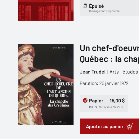
Épuisé
Ouvrage non disponible
Un chef-d'oeuvr
Québec : la cha
Jean Trudel
Arts - études
Parution: 20 janvier 1972
Papier
15,00 $
ISBN: 9782763766362
Ajouter au panier