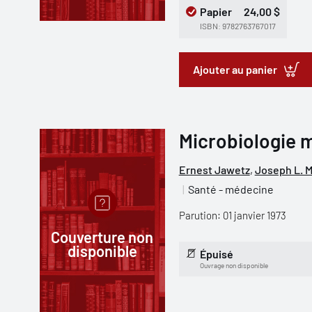
Papier
24,00 $
ISBN: 9782763767017
Ajouter au panier
Microbiologie 
Ernest Jawetz
,
Joseph L. M
Santé - médecine
Parution: 01 janvier 1973
Couverture non
disponible
Épuisé
Ouvrage non disponible