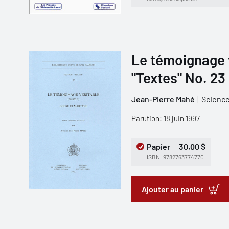
Le témoignage v
"Textes" No. 23
Jean-Pierre Mahé
Science
Parution: 18 juin 1997
Papier
30,00 $
ISBN: 9782763774770
Ajouter au panier