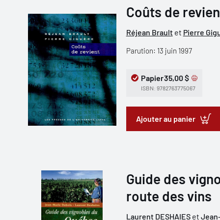
Coûts de revien
Réjean Brault
et
Pierre Gig
Parution: 13 juin 1997
Papier
35,00 $
ISBN: 9782763775067
Ajouter au panier
Guide des vigno
route des vins
Laurent DESHAIES
et
Jean