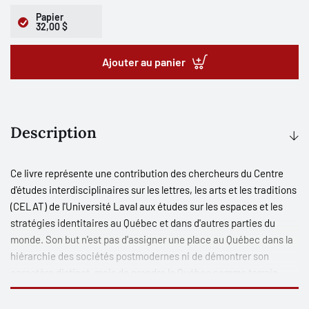
Papier
32,00 $
Ajouter au panier
Description
Ce livre représente une contribution des chercheurs du Centre
d'études interdisciplinaires sur les lettres, les arts et les traditions
(CELAT) de l'Université Laval aux études sur les espaces et les
stratégies identitaires au Québec et dans d'autres parties du
monde. Son but n'est pas d'assigner une place au Québec dans la
hiérarchie des sociétés postmodernes ni de démontrer son
caractère distinct, mais de prendre le Québec comme terrain
d'observation des nouvelles articulations entre le local et le global
que provoque la tourmente planétaire d'aujourd'hui. Comme la