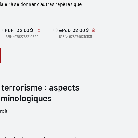
iale ; à se donner d’autres repères que
PDF
32,00 $
ePub
32,00 $
ISBN: 9782766310524
ISBN: 9782766310531
 terrorisme : aspects
riminologiques
roit