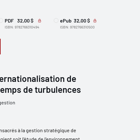
PDF
32,00 $
ePub
32,00 $
ISBN: 9782766310494
ISBN: 9782766310500
ternationalisation de
 temps de turbulences
gestion
nsacrés à la gestion stratégique de
légient soit l’étude de l’environnement