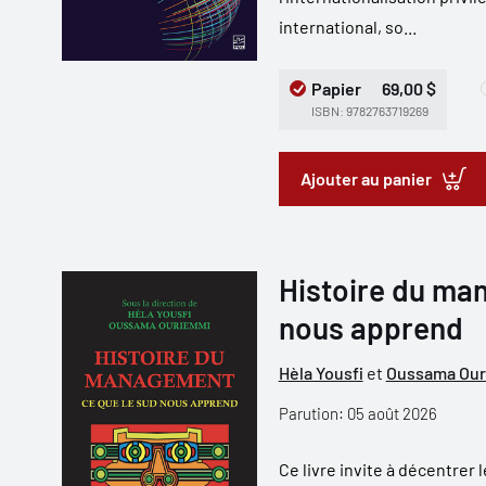
international, so...
Papier
69,00 $
ISBN: 9782763719269
Ajouter au panier
Histoire du ma
nous apprend
Hèla Yousfi
et
Oussama Ou
Parution: 05 août 2026
Ce livre invite à décentrer 