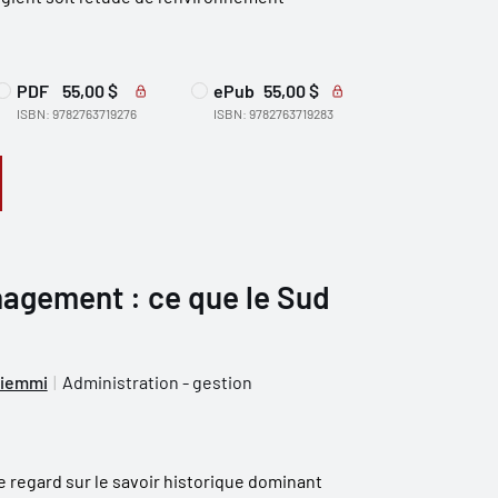
PDF
55,00 $
ePub
55,00 $
ISBN: 9782763719276
ISBN: 9782763719283
nagement : ce que le Sud
riemmi
Administration - gestion
le regard sur le savoir historique dominant