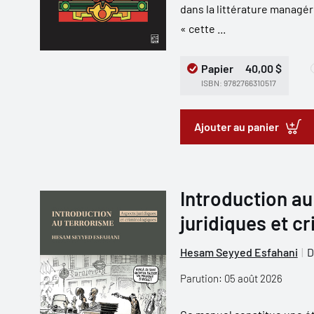
dans la littérature managér
« cette ...
Papier
40,00 $
ISBN: 9782766310517
Ajouter au panier
Introduction au
juridiques et c
Hesam Seyyed Esfahani
D
Parution: 05 août 2026