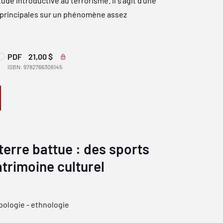
de introductive au terrorisme. Il s’agit d’une
principales sur un phénomène assez
PDF
21,00 $
ISBN: 9782766306145
 terre battue : des sports
trimoine culturel
ologie - ethnologie