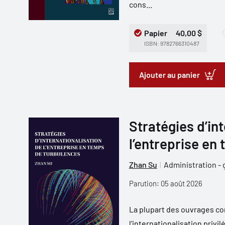
cons...
Papier
40,00 $
ISBN: 9782766310487
Ajouter au panier
Stratégies d’in
l’entreprise en
Zhan Su
Administration - 
Parution: 05 août 2026
La plupart des ouvrages co
l’internationalisation privi