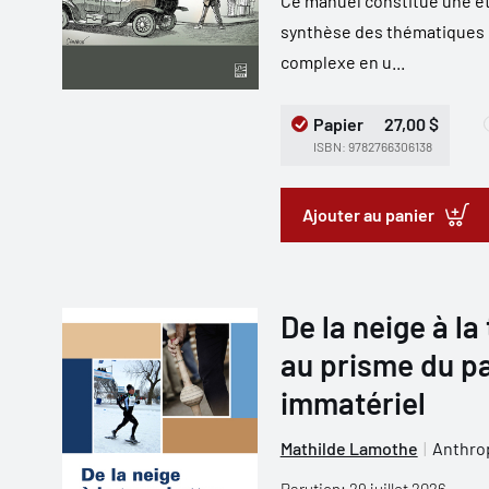
Ce manuel constitue une étu
synthèse des thématiques 
complexe en u...
Papier
27,00 $
ISBN: 9782766306138
Ajouter au panier
De la neige à la
au prisme du pa
immatériel
Mathilde Lamothe
Anthrop