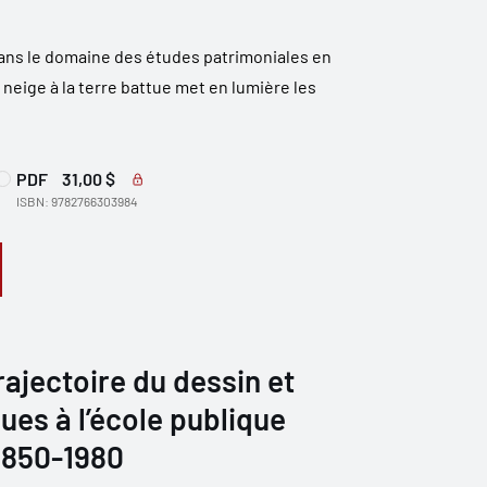
ans le domaine des études patrimoniales en
neige à la terre battue met en lumière les
PDF
31,00 $
ISBN: 9782766303984
rajectoire du dessin et
ues à l’école publique
1850-1980